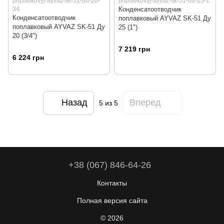
poplavkovyj-ayvaz-sk-51-du-20-
poplavkovyj-ayvaz-sk-51-du-25-1
34
Конденсатоотводчик
Конденсатоотводчик
поплавковый AYVAZ SK-51 Ду
поплавковый AYVAZ SK-51 Ду
25 (1")
20 (3/4")
7 219 грн
6 224 грн
Назад
Вперед
5
из 5
+38 (067) 846-64-26
Контакты
Полная версия сайта
© 2026