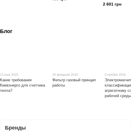
2 601 грн
Блог
13 мая 2020
20 февраля 2019
9 ноября 2016
Какие требования
Фильтр газовый принцип
Электромагни
Киевэнерго для счетчика
работы
классификаци
тепла?
агрегатному с
рабочей сред
Бренды