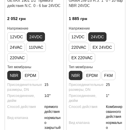
GEVAX 1901 1/2" прямого
GAMA 2W-25 Н.З. 1" 0 - 10 бар
действия N.C. 0 - 6 bar 24VDC
NBR 24VDC
2 052 грн
1 885 грн
Напряжение
Напряжение
12VDC
24VDC
12VDC
24VDC
24VAC
110VAC
220VAC
EX 24VDC
220VAC
EX 220VAC
Тип мембраны
Тип мембраны
NBR
EPDM
NBR
EPDM
FKM
Присоединительные
15
Присоединительные
25
размеры, DN
размеры, DN
Присоединение,
1/2"
Присоединение,
1"
дюйм
дюйм
Способ действия
прямого
Способ действия
Комбинир
действия
ованного
действия
Вид клапана
нормальн
о
Вид клапана
нормальн
закрытый
о