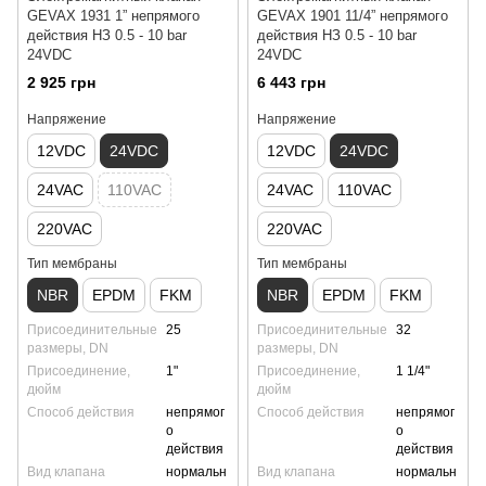
GEVAX 1931 1” непрямого
GEVAX 1901 11/4” непрямого
действия НЗ 0.5 - 10 bar
действия НЗ 0.5 - 10 bar
24VDC
24VDC
2 925 грн
6 443 грн
Напряжение
Напряжение
12VDC
24VDC
12VDC
24VDC
24VAC
110VAC
24VAC
110VAC
220VAC
220VAC
Тип мембраны
Тип мембраны
NBR
EPDM
FKM
NBR
EPDM
FKM
Присоединительные
25
Присоединительные
32
размеры, DN
размеры, DN
Присоединение,
1"
Присоединение,
1 1/4"
дюйм
дюйм
Способ действия
непрямог
Способ действия
непрямог
о
о
действия
действия
Вид клапана
нормальн
Вид клапана
нормальн