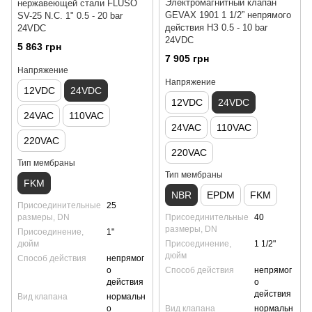
Электромагнитный клапан
нержавеющей стали FLUSO
GEVAX 1901 1 1/2” непрямого
SV-25 N.C. 1" 0.5 - 20 bar
действия НЗ 0.5 - 10 bar
24VDC
24VDC
5 863 грн
7 905 грн
Напряжение
Напряжение
12VDC
24VDC
12VDC
24VDC
24VAC
110VAC
24VAC
110VAC
220VAC
220VAC
Тип мембраны
Тип мембраны
FKM
NBR
EPDM
FKM
Присоединительные
25
размеры, DN
Присоединительные
40
размеры, DN
Присоединение,
1"
дюйм
Присоединение,
1 1/2"
дюйм
Способ действия
непрямог
о
Способ действия
непрямог
действия
о
действия
Вид клапана
нормальн
о
Вид клапана
нормальн