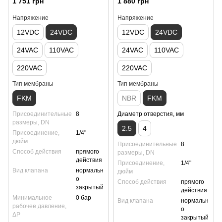
1 751 грн
1 880 грн
Напряжение
Напряжение
12VDC
24VDC
12VDC
24VDC
24VAC
110VAC
24VAC
110VAC
220VAC
220VAC
Тип мембраны
Тип мембраны
FKM
NBR
FKM
Присоединительные
8
Диаметр отверстия, мм
размеры, DN
2.5
4
Присоединение,
1/4"
дюйм
Присоединительные
8
Способ действия
прямого
размеры, DN
действия
Присоединение,
1/4"
Вид клапана
нормальн
дюйм
о
Способ действия
прямого
закрытый
действия
Минимальное
0 бар
Вид клапана
нормальн
рабочее давление,
о
ΔP
закрытый