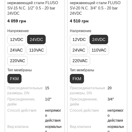
нержавеющей стали FLUSO
нержавеющей стали FLUSO
SV-15 N.C. 1/2" 0.5 - 20 bar
SV-20 N.C. 3/4" 0.5 - 20 bar
24VDC
24VDC
4 059 грн
4 510 грн
Напряжение
Напряжение
12VDC
24VDC
12VDC
24VDC
24VAC
110VAC
24VAC
110VAC
220VAC
220VAC
Тип мембраны
Тип мембраны
FKM
FKM
Присоединительные
15
Присоединительные
20
размеры, DN
размеры, DN
Присоединение,
1/2"
Присоединение,
3/4"
дюйм
дюйм
Способ действия
непрямог
Способ действия
непрямог
о
о
действия
действия
Вид клапана
нормальн
Вид клапана
нормальн
о
о