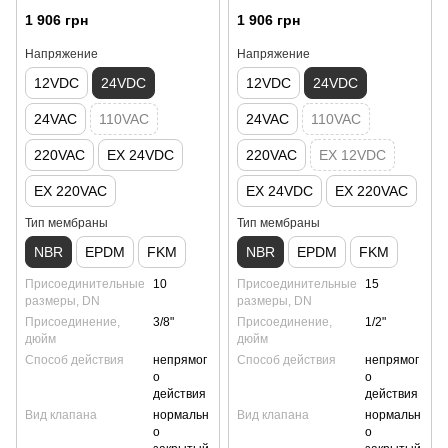
1 906 грн
1 906 грн
Напряжение
Напряжение
12VDC
24VDC
12VDC
24VDC
24VAC
110VAC
24VAC
110VAC
220VAC
EX 24VDC
220VAC
EX 12VDC
EX 220VAC
EX 24VDC
EX 220VAC
Тип мембраны
Тип мембраны
NBR
EPDM
FKM
NBR
EPDM
FKM
Присоединительные
10
Присоединительные
15
размеры, DN
размеры, DN
Присоединение,
3/8"
Присоединение,
1/2"
дюйм
дюйм
Способ действия
непрямог
Способ действия
непрямог
о
о
действия
действия
Вид клапана
нормальн
Вид клапана
нормальн
о
о