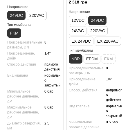
2 318 грн
Напряжение
Напряжение
24VDC
220VAC
12VDC
24VDC
Тип мембраны
24VAC
220VAC
FKM
EX 24VDC
EX 220VAC
Присоединительные
8
размеры, DN
Тип мембраны
Присоединение,
1/4"
дюйм
NBR
EPDM
FKM
Способ действия
прямого
Присоединительные
8
действия
размеры, DN
Вид клапана
нормальн
Присоединение,
1/4"
о
дюйм
закрытый
Способ действия
непрямог
Минимальное
0 бар
о
рабочее давление,
действия
ΔP
Вид клапана
нормальн
Максимальное
8 бар
о
рабочее давление,
закрытый
ΔP
Минимальное
0.5 бар
Диаметр отверстия,
2.5
рабочее давление,
мм