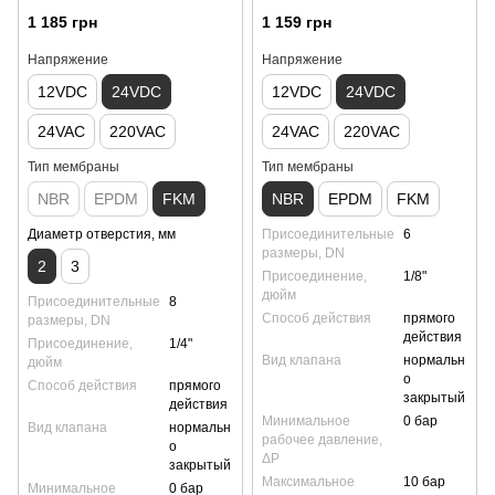
1 185 грн
1 159 грн
Напряжение
Напряжение
12VDC
24VDC
12VDC
24VDC
24VAC
220VAC
24VAC
220VAC
Тип мембраны
Тип мембраны
NBR
EPDM
FKM
NBR
EPDM
FKM
Диаметр отверстия, мм
Присоединительные
6
размеры, DN
2
3
Присоединение,
1/8"
дюйм
Присоединительные
8
Способ действия
прямого
размеры, DN
действия
Присоединение,
1/4"
Вид клапана
нормальн
дюйм
о
Способ действия
прямого
закрытый
действия
Минимальное
0 бар
Вид клапана
нормальн
рабочее давление,
о
ΔP
закрытый
Максимальное
10 бар
Минимальное
0 бар