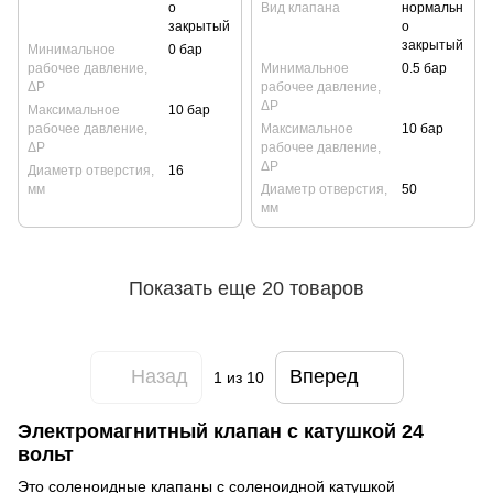
о
Вид клапана
нормальн
закрытый
о
закрытый
Минимальное
0 бар
рабочее давление,
Минимальное
0.5 бар
ΔP
рабочее давление,
ΔP
Максимальное
10 бар
рабочее давление,
Максимальное
10 бар
ΔP
рабочее давление,
ΔP
Диаметр отверстия,
16
мм
Диаметр отверстия,
50
мм
Показать еще 20 товаров
Назад
Вперед
1
из 10
Электромагнитный клапан с катушкой 24
вольт
Это соленоидные клапаны с соленоидной катушкой