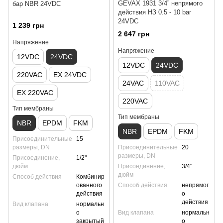
GEVAX 1931 3/4” непрямого
бар NBR 24VDC
действия НЗ 0.5 - 10 bar
24VDC
1 239 грн
2 647 грн
Напряжение
Напряжение
12VDC
24VDC
12VDC
24VDC
220VAC
EX 24VDC
24VAC
110VAC
EX 220VAC
220VAC
Тип мембраны
Тип мембраны
NBR
EPDM
FKM
NBR
EPDM
FKM
Присоединительные
15
размеры, DN
Присоединительные
20
размеры, DN
Присоединение,
1/2"
дюйм
Присоединение,
3/4"
дюйм
Способ действия
Комбинир
ованного
Способ действия
непрямог
действия
о
действия
Вид клапана
нормальн
о
Вид клапана
нормальн
закрытый
о