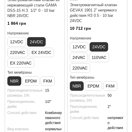
Электромагнитный клапан
нержавеющей стали GAMA
GEVAX 1901 2” непрямого
DSS-15 Н.З. 1/2" 0 - 10 bar
действия НЗ 0.5 - 10 bar
NBR 24VDC
24VDC
1 864 грн
10 712 грн
Напряжение
Напряжение
12VDC
24VDC
12VDC
24VDC
220VAC
EX 24VDC
24VAC
110VAC
EX 220VAC
220VAC
Тип мембраны
Тип мембраны
NBR
EPDM
FKM
NBR
EPDM
FKM
Присоединительные
15
размеры, DN
Присоединительные
50
размеры, DN
Присоединение,
1/2"
дюйм
Присоединение,
2"
дюйм
Способ действия
Комбинир
ованного
Способ действия
непрямог
действия
о
действия
Вид клапана
нормальн