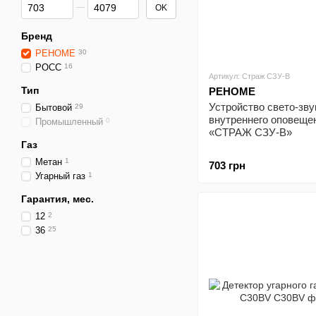
От Цена, грн
До Цена, грн
OK
Бренд
РЕНОМЕ
30
РОСС
16
Артикул: Страж СЗУ-В
Тип
РЕНОМЕ
Устройство свето-зву
Бытовой
29
внутреннего оповеще
Промышленный
0
«СТРАЖ СЗУ-В»
Газ
Метан
1
703 грн
Угарный газ
1
Гарантия, мес.
12
2
36
25