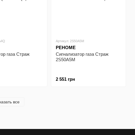
A4Q
Артикул: 2S50A5M
РЕНОМЕ
ор газа Страж
Сигнализатор газа Страж
2S50A5M
2 551 грн
казать все