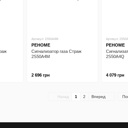
Артикул: 2S50A4M
Артикул: 2S50
РЕНОМЕ
РЕНОМЕ
траж
Сигнализатор газа Страж
Сигнализат
2S50A4M
2S50A4Q
2 696 грн
4 079 грн
Назад
1
2
Вперед
По