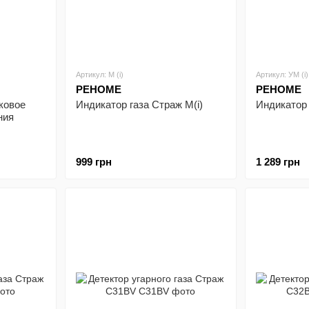
Артикул: М (і)
Артикул: УМ (і)
РЕНОМЕ
РЕНОМЕ
ковое
Индикатор газа Страж М(i)
Индикатор 
ния
999 грн
1 289 грн