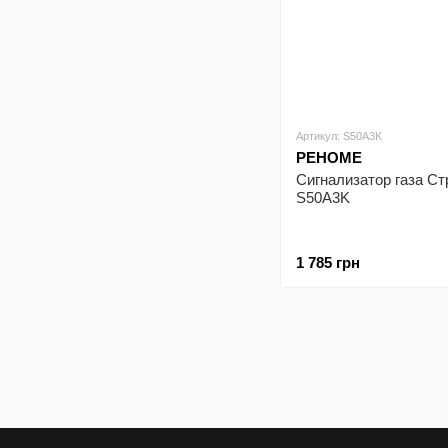
Артикул: S50A3K
РЕНОМЕ
Сигнализатор газа С
S50A3K
1 785 грн