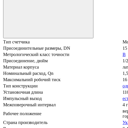
Тип счетчика
Ме
Присоединительные размеры, DN
15
Метрологический класс точности
B
Присоединение, дюйм
1/
Материал корпуса
ла
Номинальный расход, Qn
1,
Максимальний робочий тиск
16
Тип конструкции
од
Установочная длина
11
Импульсный выход
ес
Межповерочный интервал
4 
ве
Рабочее положение
го
Страна производитель
Ук