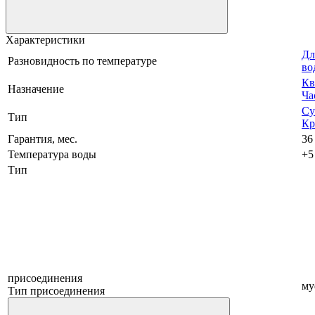
Характеристики
Дл
Разновидность по температуре
во
Кв
Назначение
Ча
Су
Тип
Кр
Гарантия, мес.
36
Температура воды
+5
Тип
присоединения
му
Тип присоединения