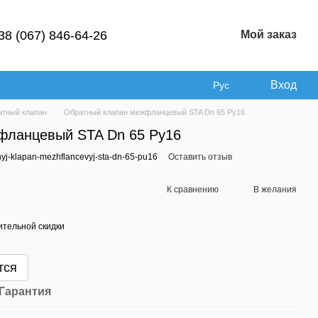
38 (067) 846-64-26
Мой заказ
Вход
Рус
тный клапан
Обратный клапан межфланцевый STA Dn 65 Pу16
фланцевый STA Dn 65 Pу16
yj-klapan-mezhflancevyj-sta-dn-65-pu16
Оставить отзыв
К сравнению
В желания
тельной скидки
тся
Гарантия