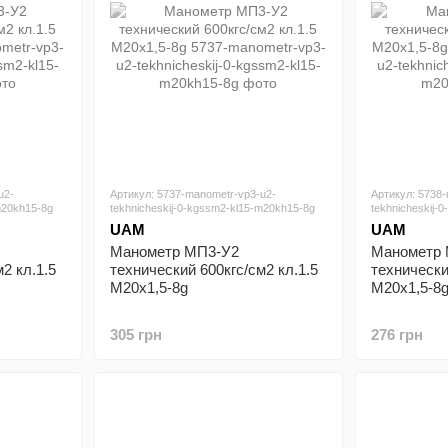
u2-
Артикул: 5737-manometr-vp3-u2-
Артикул: 5738
m20kh15-8g
tekhnicheskij-0-kgssm2-kl15-m20kh15-8g
tekhnicheskij-
UAM
UAM
Манометр МП3-У2
Манометр
2 кл.1.5
технический 600кгс/см2 кл.1.5
технически
М20х1,5-8g
М20х1,5-8
305 грн
276 грн