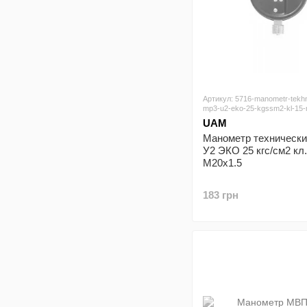
Артикул: 5716-manometr-tekhn
mp3-u2-eko-25-kgssm2-kl-15
UAM
Манометр техническ
У2 ЭКО 25 кгс/см2 кл.
М20х1.5
183 грн