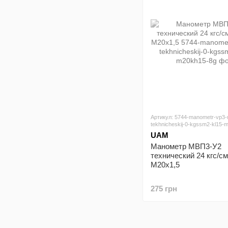
Артикул: 5744-manometr-vp3-
tekhnicheskij-0-kgssm2-kl15-
UAM
Манометр МВП3-У2
технический 24 кгс/см
М20х1,5
275 грн