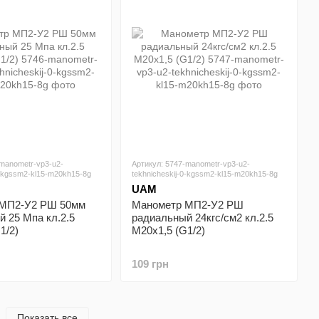
-manometr-vp3-u2-
Артикул: 5747-manometr-vp3-u2-
0-kgssm2-kl15-m20kh15-8g
tekhnicheskij-0-kgssm2-kl15-m20kh15-8g
UAM
 МП2-У2 РШ 50мм
Манометр МП2-У2 РШ
 25 Мпа кл.2.5
радиальный 24кгс/см2 кл.2.5
1/2)
М20х1,5 (G1/2)
109 грн
Показать все