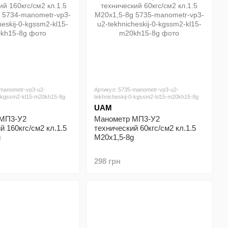
-manometr-vp3-u2-
Артикул: 5735-manometr-vp3-u2-
0-kgssm2-kl15-m20kh15-8g
tekhnicheskij-0-kgssm2-kl15-m20kh15-8g
UAM
 МП3-У2
Манометр МП3-У2
й 160кгс/см2 кл.1.5
технический 60кгс/см2 кл.1.5
g
М20х1,5-8g
298 грн