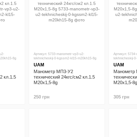
u2-
Артикул: 5733-manometr-vp3-u2-
Артикул: 5734
m20kh15-8g
tekhnicheskij-0-kgssm2-kl15-m20kh15-8g
tekhnicheskij-
UAM
UAM
Манометр МП3-У2
Манометр
2 кл.1.5
технический 24кгс/см2 кл.1.5
технически
М20х1,5-8g
М20х1,5-8
250 грн
305 грн