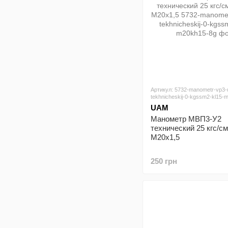
Артикул: 5732-manometr-vp3-
tekhnicheskij-0-kgssm2-kl15-
UAM
Манометр МВП3-У2
технический 25 кгс/см
М20х1,5
250 грн