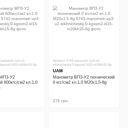
-manometr-vp3-u2-
Артикул: 5743-manometr-vp3-u2-
0-kgssm2-kl15-m20kh15-8g
tekhnicheskij-0-kgssm2-kl15-m20kh15-8g
UAM
 МП3-У2
Манометр ВП3-У2 технический
й 600кгс/см2 кл.1.0
0 кгс/см2 кл.1.0 М20х1,5-8g
g
275 грн