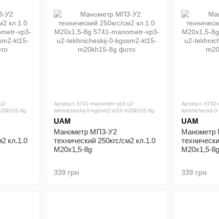
u2-
Артикул: 5741-manometr-vp3-u2-
Артикул: 5742
m20kh15-8g
tekhnicheskij-0-kgssm2-kl15-m20kh15-8g
tekhnicheskij-
UAM
UAM
Манометр МП3-У2
Манометр
2 кл.1.0
технический 250кгс/см2 кл.1.0
технически
М20х1,5-8g
М20х1,5-8
339 грн
339 грн