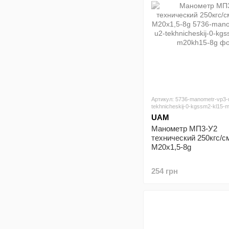
Артикул: 5736-manometr-vp3-
tekhnicheskij-0-kgssm2-kl15-
UAM
Манометр МП3-У2
технический 250кгс/см
М20х1,5-8g
254 грн