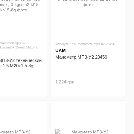
-manometr-vp3-u2-
Артикул: 5731-manometr-mp3-u2-23456
0-kgssm2-kl15-m20kh15-8g
UAM
Манометр МП3-У2 23456
ВП3-У2 технический
л.1.5 М20х1,5-8g
1 224 грн