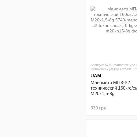
Артикул: 5740-manometr-vp3-
tekhnicheskij-0-kgssm2-kl15-
UAM
Манометр МП3-У2
технический 160кгс/см
М20х1,5-8g
339 грн