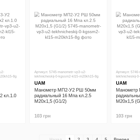
u2-
Артикул: 5745-manometr-vp3-u2-
Артикул: 5746
m20kh15-8g
tekhnicheskij-0-kgssm2-kl15-m20kh15-8g
tekhnicheskij-
UAM
UAM
Манометр МП2-У2 РШ 50мм
Манометр
2 кл.1.0
радиальный 16 Мпа кл.2.5
радиальный
М20х1,5 (G1/2)
М20х1,5 (G
103 грн
103 грн
Назад
1
2
3
4
5
Вперед