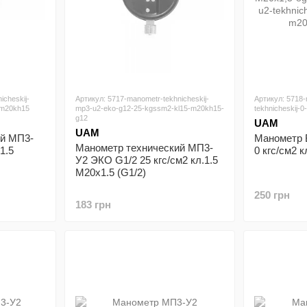
icheskij-
Артикул: 5717-manometr-tekhnicheskij-
Артикул: 5718
-m20kh15
mp3-u2-eko-g12-25-kgssm2-kl15-m20kh15-
tekhnicheskij-
g12
UAM
UAM
ий МП3-
Манометр 
Манометр технический МП3-
1.5
0 кгс/см2 к
У2 ЭКО G1/2 25 кгс/см2 кл.1.5
М20х1.5 (G1/2)
250 грн
183 грн