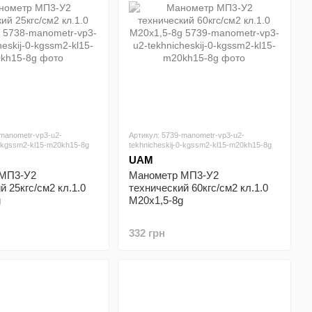
-manometr-vp3-u2-
Артикул: 5739-manometr-vp3-u2-
0-kgssm2-kl15-m20kh15-8g
tekhnicheskij-0-kgssm2-kl15-m20kh15-8g
UAM
 МП3-У2
Манометр МП3-У2
й 25кгс/см2 кл.1.0
технический 60кгс/см2 кл.1.0
g
М20х1,5-8g
332 грн