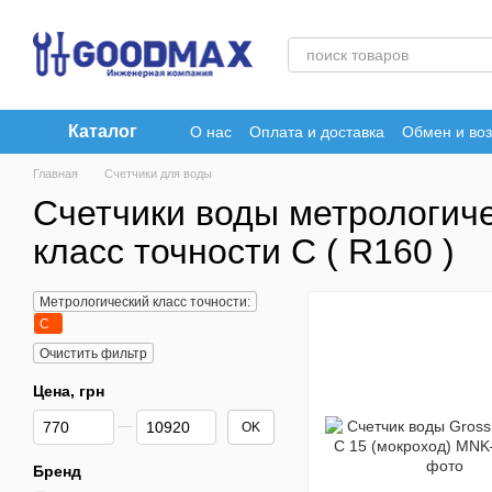
Перейти к основному контенту
Каталог
О нас
Оплата и доставка
Обмен и воз
Главная
Счетчики для воды
Счетчики воды метрологич
класс точности С ( R160 )
Метрологический класс точности:
С
Очистить фильтр
Цена, грн
От Цена, грн
До Цена, грн
OK
Бренд