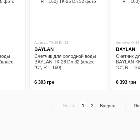
Артикул: ТК-26 Dn 32
Артикул: КК-16
BAYLAN
BAYLAN
 воды
Счетчик для холодной воды
Счетчик д
(класс
BAYLAN ТК-26 Dn 32 (класс
BAYLAN КК
"С", R = 160)
"С", R = 16
6 393 грн
6 393 грн
Назад
1
2
Вперед
По