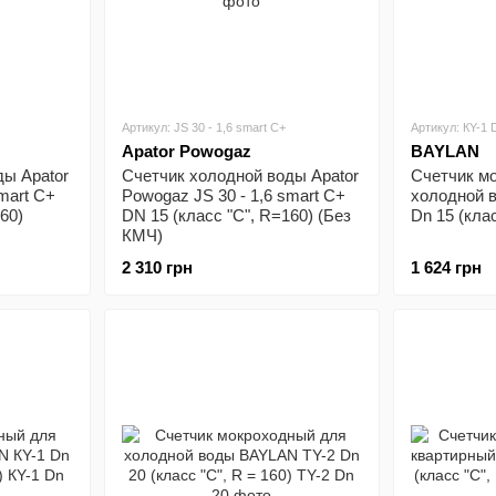
Артикул: JS 30 - 1,6 smart C+
Артикул: КY-1 
Apator Powogaz
BAYLAN
ды Apator
Счетчик холодной воды Apator
Счетчик м
mart C+
Powogaz JS 30 - 1,6 smart C+
холодной 
60)
DN 15 (класс "С", R=160) (Без
Dn 15 (клас
КМЧ)
2 310 грн
1 624 грн