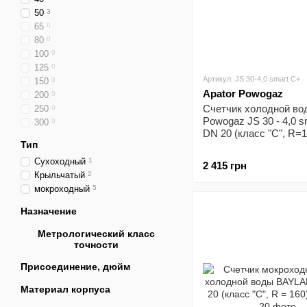
50
3
65
0
80
0
100
0
125
0
Артикул: JS 30-4,0 smart C+
150
0
Apator Powogaz
200
0
Счетчик холодной во
250
0
Powogaz JS 30 - 4,0 s
300
0
DN 20 (класс "С", R=1
Тип
Сухоходный
1
2 415 грн
Крыльчатый
2
мокроходный
5
Назначение
Метрологический класс
точности
Присоединение, дюйм
Материал корпуса