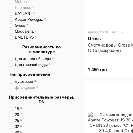
Metron
0
Ecomess
0
BAYLAN
19
Apator Powogaz
2
Gross
5
Maddalena
8
Артикул: MNK–UA C 15
BMETERS
4
Gross
Счетчик воды Gross
Разновидность по
C 15 (мокроход)
температуре
Для холодной воды
22
Для горячей воды
4
1 450 грн
Тип присоединения
муфтовое
37
фланцевое
0
Присоединительные размеры,
DN
15
9
20
7
25
6
32
6
40
6