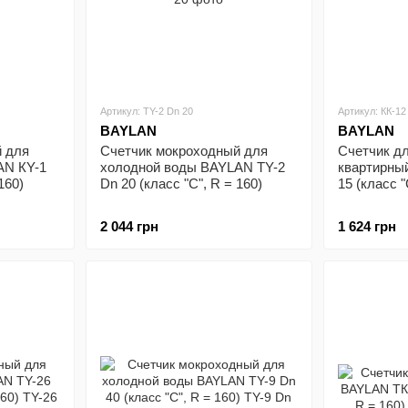
Артикул: ТY-2 Dn 20
Артикул: КК-12
BAYLAN
BAYLAN
Счетчик мокроходный для
Счетчик д
 для
холодной воды BAYLAN ТY-2
квартирны
AN КY-1
Dn 20 (класс "С", R = 160)
15 (класс "
160)
2 044 грн
1 624 грн