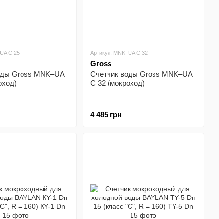
UA C 25
Артикул: MNK–UA C 32
Gross
оды Gross MNK–UA
Счетчик воды Gross MNK–UA
оход)
C 32 (мокроход)
4 485 грн