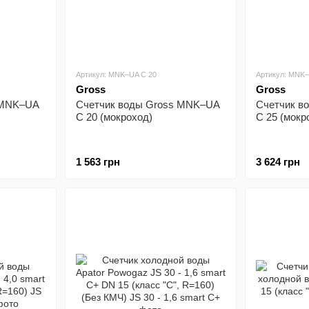
Артикул: MNK–UA C 20
Артикул: MNK–
Gross
Gross
 MNK–UA
Счетчик воды Gross MNK–UA
Счетчик в
C 20 (мокроход)
C 25 (мокр
1 563 грн
3 624 грн