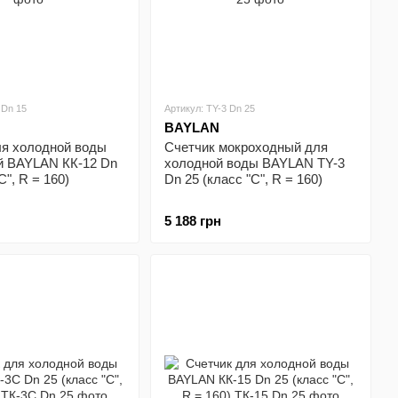
 Dn 15
Артикул: ТY-3 Dn 25
BAYLAN
ля холодной воды
Счетчик мокроходный для
й BAYLAN КК-12 Dn
холодной воды BAYLAN ТY-3
С", R = 160)
Dn 25 (класс "С", R = 160)
5 188 грн