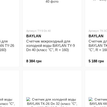
Артикул: ТY-9 Dn 40
Артикул: ТК-3С
BAYLAN
BAYLAN
 для
Счетчик мокроходный для
Счетчик д
AN ТY-26
холодной воды BAYLAN ТY-9
BAYLAN ТК
160)
Dn 40 (класс "С", R = 160)
"С", R = 16
8 384 грн
5 188 грн