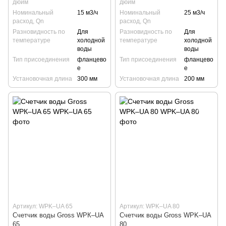
дюйм
дюйм
Номинальный
15 м3/ч
Номинальный
25 м3/ч
расход, Qn
расход, Qn
Разновидность по
Для
Разновидность по
Для
температуре
холодной
температуре
холодной
воды
воды
Тип присоединения
фланцево
Тип присоединения
фланцево
е
е
Установочная длина
300 мм
Установочная длина
200 мм
Артикул: WPK–UA 65
Артикул: WPK–UA 80
Счетчик воды Gross WPК–UA
Счетчик воды Gross WPK–UA
65
80