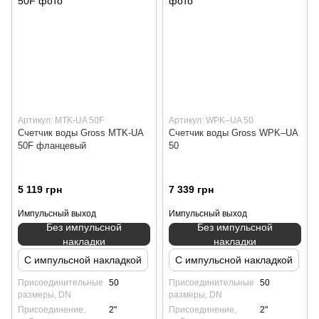
Артикул: MTK-UA 50F
Артикул: WPK–UA 50
Счетчик воды Gross MTK-UA
Счетчик воды Gross WPK–UA
50F фланцевый
50
5 119 грн
7 339 грн
Импульсный выход
Импульсный выход
Без импульсной
Без импульсной
накладки
накладки
С импульсной накладкой
С импульсной накладкой
Присоединительные
50
Присоединительные
50
размеры, DN
размеры, DN
Присоединение,
2"
Присоединение,
2"