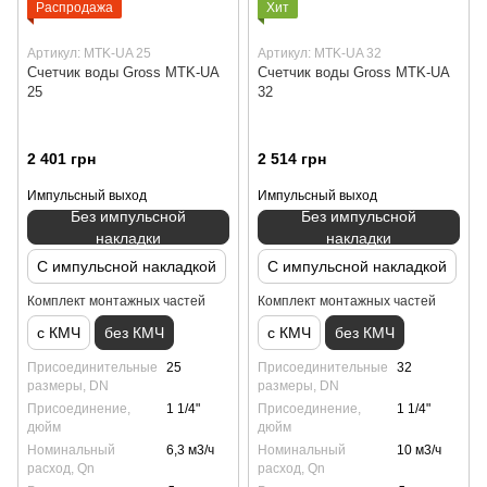
Распродажа
Хит
Артикул: MTK-UA 25
Артикул: MTK-UA 32
Счетчик воды Gross MTK-UA
Счетчик воды Gross MTK-UA
25
32
2 401 грн
2 514 грн
Импульсный выход
Импульсный выход
Без импульсной
Без импульсной
накладки
накладки
С импульсной накладкой
С импульсной накладкой
Комплект монтажных частей
Комплект монтажных частей
с КМЧ
без КМЧ
с КМЧ
без КМЧ
Присоединительные
25
Присоединительные
32
размеры, DN
размеры, DN
Присоединение,
1 1/4"
Присоединение,
1 1/4"
дюйм
дюйм
Номинальный
6,3 м3/ч
Номинальный
10 м3/ч
расход, Qn
расход, Qn