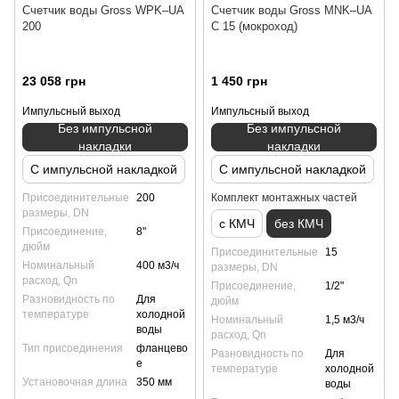
Счетчик воды Gross WPK–UA
Счетчик воды Gross MNK–UA
200
C 15 (мокроход)
23 058 грн
1 450 грн
Импульсный выход
Импульсный выход
Без импульсной
Без импульсной
накладки
накладки
С импульсной накладкой
С импульсной накладкой
Присоединительные
200
Комплект монтажных частей
размеры, DN
с КМЧ
без КМЧ
Присоединение,
8"
дюйм
Присоединительные
15
Номинальный
400 м3/ч
размеры, DN
расход, Qn
Присоединение,
1/2"
Разновидность по
Для
дюйм
температуре
холодной
Номинальный
1,5 м3/ч
воды
расход, Qn
Тип присоединения
фланцево
Разновидность по
Для
е
температуре
холодной
Установочная длина
350 мм
воды