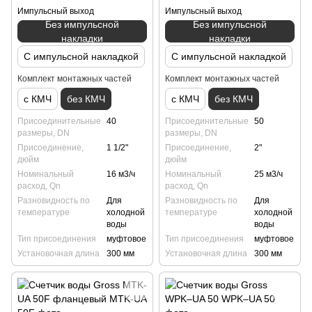
Импульсный выход
Импульсный выход
Без импульсной
Без импульсной
накладки
накладки
С импульсной накладкой
С импульсной накладкой
Комплект монтажных частей
Комплект монтажных частей
с КМЧ
без КМЧ
с КМЧ
без КМЧ
Присоединительные
40
Присоединительные
50
размеры, DN
размеры, DN
Присоединение,
1 1/2"
Присоединение,
2"
дюйм
дюйм
Номинальный
16 м3/ч
Номинальный
25 м3/ч
расход, Qn
расход, Qn
Разновидность по
Для
Разновидность по
Для
температуре
холодной
температуре
холодной
воды
воды
Тип присоединения
муфтовое
Тип присоединения
муфтовое
Установочная длина
300 мм
Установочная длина
300 мм