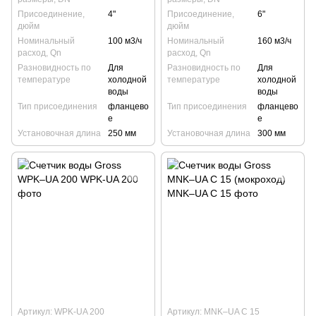
Присоединение,
4"
Присоединение,
6"
дюйм
дюйм
Номинальный
100 м3/ч
Номинальный
160 м3/ч
расход, Qn
расход, Qn
Разновидность по
Для
Разновидность по
Для
температуре
холодной
температуре
холодной
воды
воды
Тип присоединения
фланцево
Тип присоединения
фланцево
е
е
Установочная длина
250 мм
Установочная длина
300 мм
Артикул: WPK-UA 200
Артикул: MNK–UA C 15