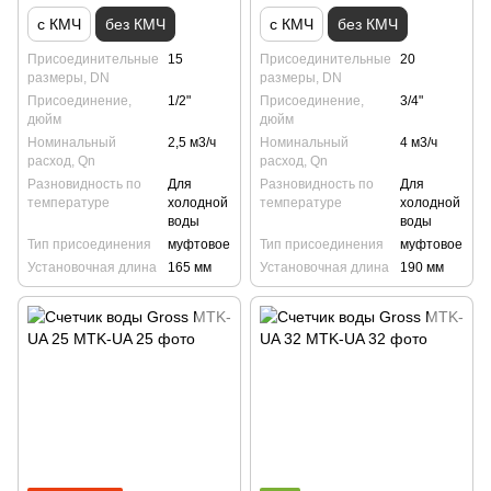
с КМЧ
без КМЧ
с КМЧ
без КМЧ
Присоединительные
15
Присоединительные
20
размеры, DN
размеры, DN
Присоединение,
1/2"
Присоединение,
3/4"
дюйм
дюйм
Номинальный
2,5 м3/ч
Номинальный
4 м3/ч
расход, Qn
расход, Qn
Разновидность по
Для
Разновидность по
Для
температуре
холодной
температуре
холодной
воды
воды
Тип присоединения
муфтовое
Тип присоединения
муфтовое
Установочная длина
165 мм
Установочная длина
190 мм