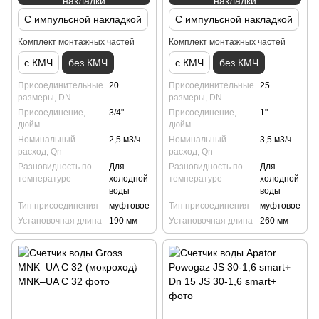
накладки
накладки
С импульсной накладкой
С импульсной накладкой
Комплект монтажных частей
Комплект монтажных частей
с КМЧ
без КМЧ
с КМЧ
без КМЧ
Присоединительные
20
Присоединительные
25
размеры, DN
размеры, DN
Присоединение,
3/4"
Присоединение,
1"
дюйм
дюйм
Номинальный
2,5 м3/ч
Номинальный
3,5 м3/ч
расход, Qn
расход, Qn
Разновидность по
Для
Разновидность по
Для
температуре
холодной
температуре
холодной
воды
воды
Тип присоединения
муфтовое
Тип присоединения
муфтовое
Установочная длина
190 мм
Установочная длина
260 мм