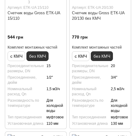
3
Артикул: ETK-UA 15/110
Артикул: ETK-UA 20/130
Счетчик воды Gross ETК-UA
Счетчик воды Gross ETК-UA
15/110
20/130 без КМЧ
544 грн
770 грн
Комплект монтажных частей
Комплект монтажных частей
с КМЧ
без КМЧ
с КМЧ
без КМЧ
Присоединительные
15
Присоединительные
20
размеры, DN
размеры, DN
Присоединение,
1/2"
Присоединение,
3/4"
дюйм
дюйм
Номинальный
1,5 м3/ч
Номинальный
2,5 м3/ч
расход, Qn
расход, Qn
Разновидность по
Для
Разновидность по
Для
температуре
холодной
температуре
холодной
воды
воды
Тип присоединения
муфтовое
Тип присоединения
муфтовое
Установочная длина
110 мм
Установочная длина
130 мм