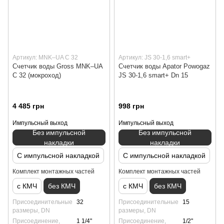
Артикул: MNK–UA C 32
Артикул: JS 30-1,6 smart+
Счетчик воды Gross MNK–UA
Счетчик воды Apator Powogaz
C 32 (мокроход)
JS 30-1,6 smart+ Dn 15
4 485 грн
998 грн
Импульсный выход
Импульсный выход
Без импульсной
Без импульсной
накладки
накладки
С импульсной накладкой
С импульсной накладкой
Комплект монтажных частей
Комплект монтажных частей
с КМЧ
без КМЧ
с КМЧ
без КМЧ
Присоединительные
32
Присоединительные
15
размеры, DN
размеры, DN
Присоединение,
1 1/4"
Присоединение,
1/2"