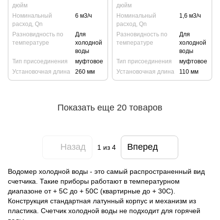
дюйм
дюйм
Номинальный
6 м3/ч
Номинальный
1,6 м3/ч
расход, Qn
расход, Qn
Разновидность по
Для
Разновидность по
Для
температуре
холодной
температуре
холодной
воды
воды
Тип присоединения
муфтовое
Тип присоединения
муфтовое
Установочная длина
260 мм
Установочная длина
110 мм
Показать еще 20 товаров
Назад
Вперед
1
из 4
Водомер холодной воды - это самый распространенный вид
счетчика. Такие приборы работают в температурном
диапазоне от + 5С до + 50С (квартирные до + 30С).
Конструкция стандартная латунный корпус и механизм из
пластика. Счетчик холодной воды не подходит для горячей