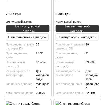
7 837 грн
8 381 грн
Импульсный выход
Импульсный выход
Без импульсной
Без импульсной
накладки
накладки
С импульсной накладкой
С импульсной накладкой
Присоединительные
65
Присоединительные
80
размеры, DN
размеры, DN
Присоединение,
2 1/2"
Присоединение,
3"
дюйм
дюйм
Номинальный
40 м3/ч
Номинальный
63 м3/ч
расход, Qn
расход, Qn
Разновидность по
Для
Разновидность по
Для
температуре
холодной
температуре
холодной
воды
воды
Тип присоединения
фланцево
Тип присоединения
фланцево
е
е
Установочная длина
200 мм
Установочная длина
225 мм