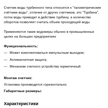
Счетчик
воды
турбинного
типа
относится
к
"
тахометрические
счётчики
воды
",
отличие
от
других
счетчиков
,
это
"
Турбина
",
поток
воды
приводит
в
действие
турбину
,
а
количество
оборотов
позволяет
считать
объем
проходящей
воды
.
Применяются
такие
водомеры
обычно
в
промышленных
целях
на
больших
предприятиях
Функциональность
:
Может
комплектоваться
импульсным
выходом;
Антимагнитная
защита;
Механизм
счетного
устройства
герметичный.
Монтаж
счетчик
:
Установка
производится
горизонтально
.
Габаритные размеры:
Характеристики