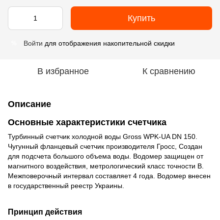
Купить
Войти
для отображения накопительной скидки
%
В избранное
К сравнению
Описание
Основные характеристики счетчика
Турбинный
счетчик
холодной
воды
Gross
WPK
-
UA
DN
150.
Чугунный
фланцевый
счетчик
производителя
Гросс
,
Создан
для
подсчета
большого
объема
воды
.
Водомер
защищен
от
магнитного
воздействия
,
метрологический
класс
точности
В
.
Межповерочный
интервал
составляет
4
года
.
Водомер
внесен
в
государственный
реестр
Украины
.
Принцип
действия