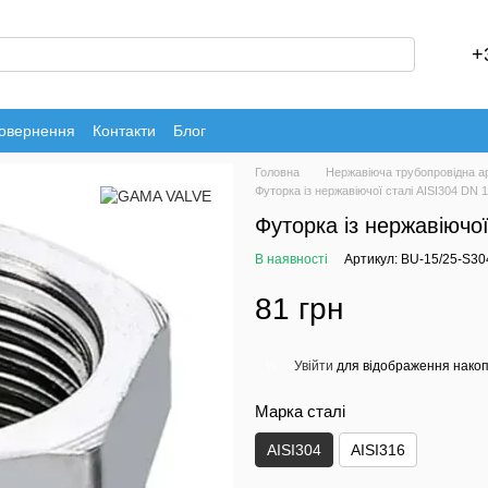
+
повернення
Контакти
Блог
Головна
Нержавіюча трубопровідна а
Футорка із нержавіючої сталі AISI304 DN 
Футорка із нержавіючо
В наявності
Артикул: BU-15/25-S30
81 грн
Увійти
для відображення накоп
%
Марка сталі
AISI304
AISI316