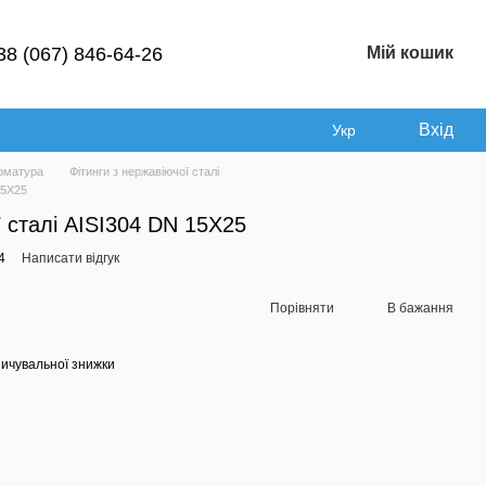
38 (067) 846-64-26
Мій кошик
Вхід
Укр
рматура
Фітинги з нержавіючої сталі
15Х25
ї сталі AISI304 DN 15Х25
4
Написати відгук
Порівняти
В бажання
ичувальної знижки