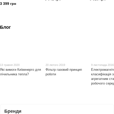
3 399 грн
Блог
13 травня 2020
20 лютого 2019
9 листопада 2016
Які вимоги Київенерго для
Фільтр газовий принцип
Електромагніт
лічильника тепла?
роботи
класифікація з
агрегатним ст
робочого сер
Бренди