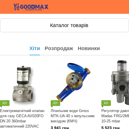
Каталог товарів
Хіти
Розпродаж
Новинки
Хіт
Хіт
Хіт
Електромагнітний клапан
Лічильник води Gross
Регулятор давл
для газу GECA AV020FO
MTK-UA 40 з імпульсним
Madas FRG/2M
DN 20 360mbar
виходом (КМЧ)
10-25 mbar
автоматичний 220VAC
3 941 грн
5 523 грн