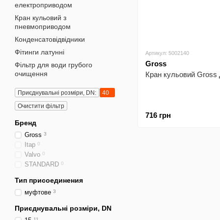
електроприводом
Кран кульовий з
пневмоприводом
Конденсатовідвідники
Фітинги латунні
Артикул: 5002140
Gross
Фільтр для води грубого
очищення
Кран кульовий Gross 
Приєднувальні розміри, DN:
40
Очистити фільтр
716 грн
Бренд
Gross
3
Itap
0
Valvo
0
STANDARD
0
Тип присоединения
муфтове
3
Приєднувальні розміри, DN
11