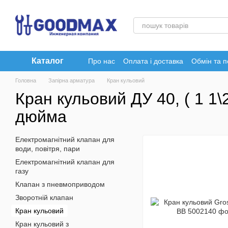
Перейти до основного контенту
Каталог
Про нас
Оплата і доставка
Обмін та 
Головна
Запірна арматура
Кран кульовий
Кран кульовий ДУ 40, ( 1 1\2
дюйма
Електромагнітний клапан для
води, повітря, пари
Електромагнітний клапан для
газу
Клапан з пневмоприводом
Зворотній клапан
Кран кульовий
Кран кульовий з