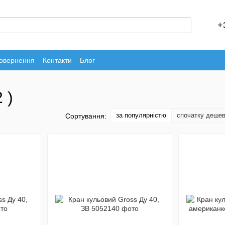
+
повернення
Контакти
Блог
 )
за популярністю
спочатку деше
Сортування: