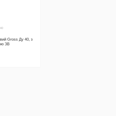
040
вий Gross Ду 40, з
ою ЗВ