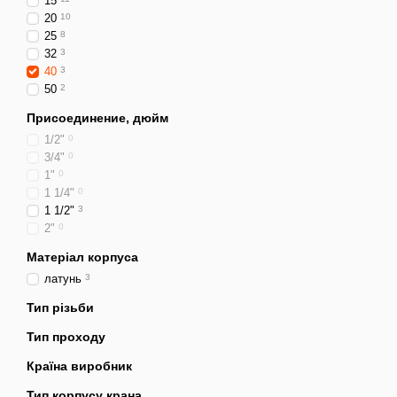
15
20
10
25
8
32
3
40
3
50
2
Присоединение, дюйм
1/2"
0
3/4"
0
1"
0
1 1/4"
0
1 1/2"
3
2"
0
Матеріал корпуса
латунь
3
Тип різьби
Тип проходу
Країна виробник
Тип корпусу крана