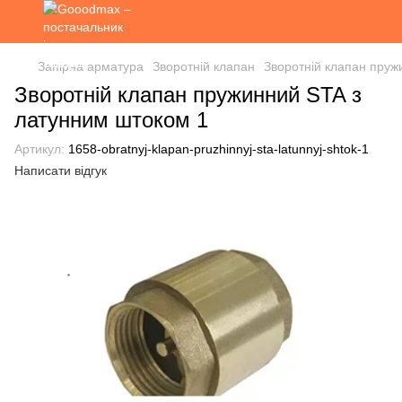
Запірна арматура
Зворотній клапан
Зворотній клапан пруж
Зворотній клапан пружинний STA з
латунним штоком 1
Артикул:
1658-obratnyj-klapan-pruzhinnyj-sta-latunnyj-shtok-1
Написати відгук