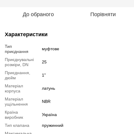
До обраного
Порівняти
Характеристики
Тип
муфтове
приєднання
Приєднувальні
25
розміри, DN
Приєднання,
1"
дюйм
Матеріал
латунь
корпуса
Матеріал
NBR
ущільнення
Країна
Україна
виробник
Тип клапана
пружинний
Максимальна