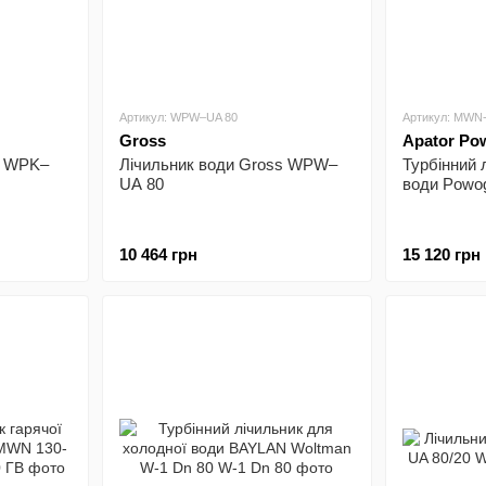
Артикул: WPW–UA 80
Артикул: MWN
Gross
Apator Po
s WPK–
Лічильник води Gross WPW–
Турбінний 
UA 80
води Powo
10 464 грн
15 120 грн