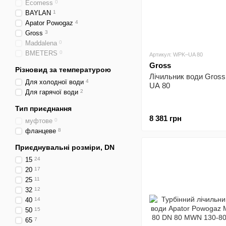
Ecomess
0
BAYLAN
1
Apator Powogaz
4
Gross
3
Maddalena
0
BMETERS
0
Артикул: WPK–UA 80
Gross
Різновид за температурою
Лічильник води Gros
Для холодної води
4
UA 80
Для гарячої води
2
Тип приєднання
8 381 грн
муфтове
0
фланцеве
8
Приєднувальні розміри, DN
15
24
20
17
25
11
32
12
40
14
50
15
65
7