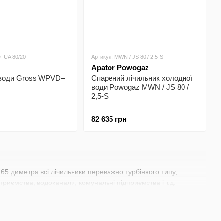
–UA 80/20
Артикул: MWN / JS 80 / 2,5-S
Apator Powogaz
 води Gross WPVD–
Спарений лічильник холодної
води Powogaz MWN / JS 80 /
2,5-S
82 635 грн
65 диметра всі лічильники переважно турбінного типу,
иємства, водоканали, комунальні підприємства і т.д.