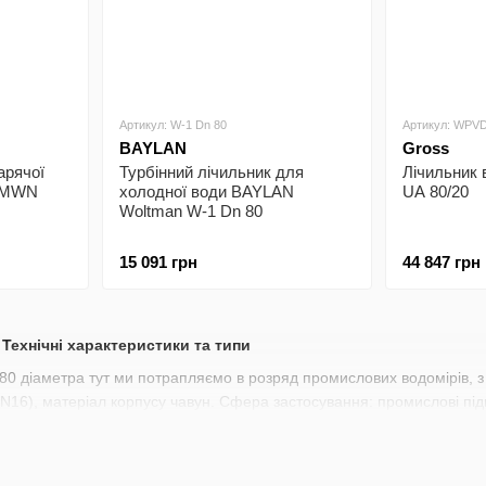
Артикул: W-1 Dn 80
Артикул: WPVD
BAYLAN
Gross
арячої
Турбінний лічильник для
Лічильник
z MWN
холодної води BAYLAN
UA 80/20
Woltman W-1 Dn 80
15 091 грн
44 847 грн
Технічні характеристики та типи
80 діаметра тут ми потрапляємо в розряд промислових водомірів, з 
6), матеріал корпусу чавун. Сфера застосування: промислові підпр