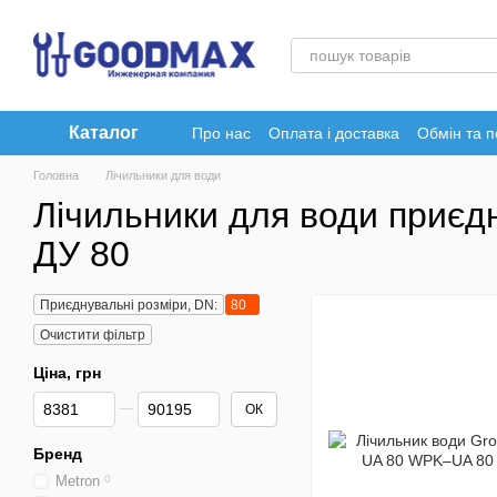
Перейти до основного контенту
Каталог
Про нас
Оплата і доставка
Обмін та 
Головна
Лічильники для води
Лічильники для води приєд
ДУ 80
Приєднувальні розміри, DN:
80
Очистити фільтр
Ціна, грн
Від Ціна, грн
До Ціна, грн
ОК
Бренд
Metron
0