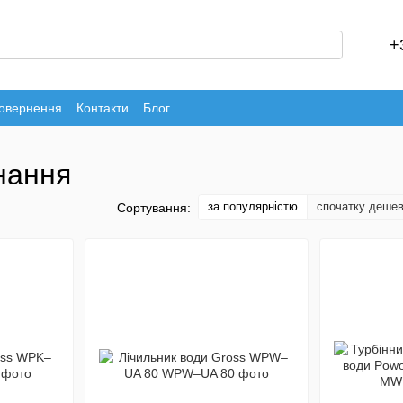
+
повернення
Контакти
Блог
нання
за популярністю
спочатку деше
Сортування: