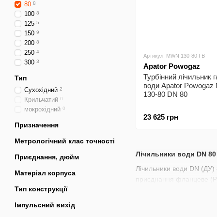
80
8
100
8
125
5
150
9
200
8
250
4
Артикул: MWN 130-80 ГВ
300
3
Apator Powogaz
Турбінний лічильник г
Тип
води Apator Powoga
Сухохідний
2
130-80 DN 80
Крильчатий
0
мокрохідний
0
23 625 грн
Призначення
Метрологічний клас точності
Лічильники води DN 80 
Приєднання, дюйм
Лічильники води DN (ДУ) 
Матеріал корпуса
приєднання фланцеве (PN1
Тип конструкції
Імпульсний вихід