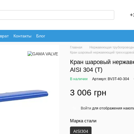
+
врат
Контакты
Блог
Главная
Нержавеющая трубопроводн
Кран шаровый нержавеющий трехходовой G
Кран шаровый нержаве
AISI 304 (T)
В наличии
Артикул: BV3T-40-304
3 006 грн
Войти
для отображения накопи
%
Марка стали
AISI304