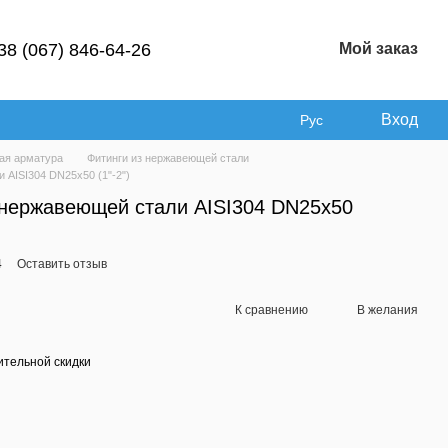
38 (067) 846-64-26
Мой заказ
Вход
Рус
ая арматура
Фитинги из нержавеющей стали
 AISI304 DN25х50 (1"-2")
нержавеющей стали AISI304 DN25х50
4
Оставить отзыв
К сравнению
В желания
тельной скидки