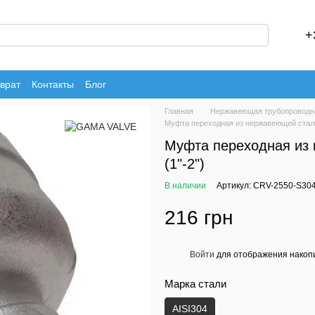
+
врат
Контакты
Блог
Главная
Нержавеющая трубопроводн
Муфта переходная из нержавеющей стали
Муфта переходная из 
(1"-2")
В наличии
Артикул: CRV-2550-S30
216 грн
Войти
для отображения накопи
%
Марка стали
AISI304