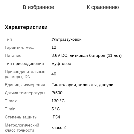
В избранное
К сравнению
Характеристики
Тип
Ультразвуковой
Гарантия, мес.
12
Питание
3.6V DC; литиевая батарея (11 лет)
Тип присоединения
муфтовое
Присоединительные
40
размеры, DN
Единицы измерения
Гигакалории; киловаты; джоули
Датчик температуры
Pt500
T max
130 °C
T min
5 °C
Степень защиты
IP54
Метрологический
класс 2
класс точности