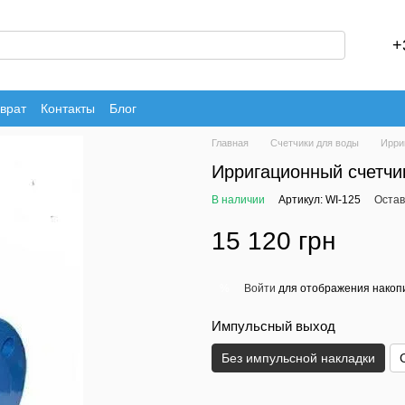
+
врат
Контакты
Блог
Главная
Счетчики для воды
Ирри
Ирригационный счетчи
В наличии
Артикул: WI-125
Остав
15 120 грн
Войти
для отображения накопи
%
Импульсный выход
Без импульсной накладки