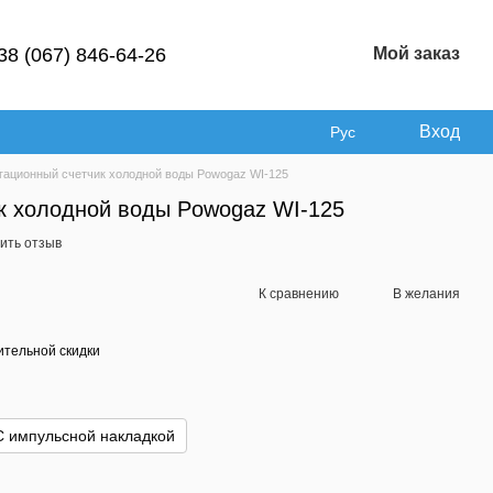
38 (067) 846-64-26
Мой заказ
Вход
Рус
гационный счетчик холодной воды Powogaz WI-125
к холодной воды Powogaz WI-125
ить отзыв
К сравнению
В желания
тельной скидки
С импульсной накладкой