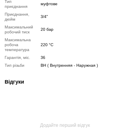
Тип
муфтове
приєднання
Приєднання,
3/4"
дюйм
Максимальний
20 бар
робочий тиск
Максимальна
робоча
220 °С
температура
Гарантія, міс.
36
Тип різьби
ВН ( Внутренняя - Наружная )
Відгуки
Додайте перший відгук