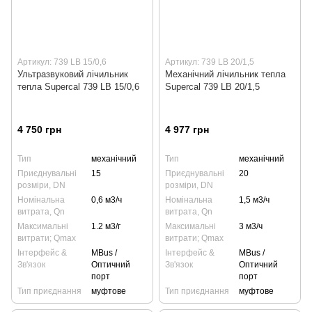
Артикул: 739 LB 15/0,6
Артикул: 739 LB 20/1,5
Ультразвуковий лічильник
Механічний лічильник тепла
тепла Supercal 739 LB 15/0,6
Supercal 739 LB 20/1,5
4 750 грн
4 977 грн
Тип
механічний
Тип
механічний
Приєднувальні
15
Приєднувальні
20
розміри, DN
розміри, DN
Номінальна
0,6 м3/ч
Номінальна
1,5 м3/ч
витрата, Qn
витрата, Qn
Максимальні
1.2 м3/г
Максимальні
3 м3/ч
витрати; Qmax
витрати; Qmax
Інтерфейс &
MBus /
Інтерфейс &
MBus /
Зв'язок
Оптичний
Зв'язок
Оптичний
порт
порт
Тип приєднання
муфтове
Тип приєднання
муфтове