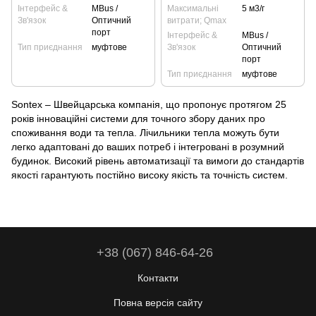
Інтерфейс &
MBus /
Максимальні
5 м3/г
Зв'язок
Оптичний
витрати; Qmax
порт
Інтерфейс &
MBus /
Тип приєднання
муфтове
Зв'язок
Оптичний
порт
Тип приєднання
муфтове
Sontex – Швейцарська компанія, що пропонує протягом 25
років інноваційні системи для точного збору даних про
споживання води та тепла. Лічильники тепла можуть бути
легко адаптовані до ваших потреб і інтегровані в розумний
будинок. Високий рівень автоматизації та вимоги до стандартів
якості гарантують постійно високу якість та точність систем.
+38 (067) 846-64-26
Контакти
Повна версія сайту