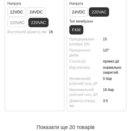
Напруга
Напруга
12VDC
24VDC
24VDC
220VAC
Тип мембрани
110VAC
220VAC
FKM
Внутрішній діаметр; мм
16
Приєднувальні
15
розміри, DN
Приєднання,
1/2"
дюйм
Спосіб дії
прямої дії
Вид клапану
нормально
закритий
Мінімальний
0 бар
робочий тиск, ΔP
Максимальний
16 бар
робочий тиск, ΔP
Діаметр отвору,
3.5
мм
Показати ще 20 товарів