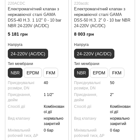
220ACDC
220acdc
Електромагнітний клапан з
Електромагнітний клапан з
нержавіючої сталі GAMA
нержавіючої сталі GAMA
DSS-40 Н.З. 1 1/2" 0 - 10 bar
DSS-50 Н.З. 2" 0 - 10 bar NBR
NBR 24-220V (AC/DC)
24-220V (AC/DC)
5 181 грн
8 003 грн
Напруга
Напруга
24-220V (AC/DC)
24-220V (AC/DC)
Тип мембрани
Тип мембрани
NBR
EPDM
FKM
NBR
EPDM
FKM
Приєднувальні
40
Приєднувальні
50
розміри, DN
розміри, DN
Приєднання,
1 1/2"
Приєднання,
2"
дюйм
дюйм
Спосіб дії
Комбінован
Спосіб дії
Комбінован
ої дії
ої дії
Вид клапану
нормально
Вид клапану
нормально
закритий
закритий
Мінімальний
0 бар
Мінімальний
0 бар
робочий тиск, ΔP
робочий тиск, ΔP