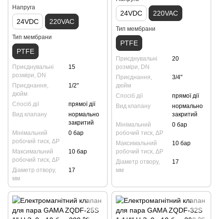
Напруга
24VDC
220VAC
24VDC
220VAC
Тип мембрани
Тип мембрани
PTFE
PTFE
Приєднувальні
20
Приєднувальні
15
розміри, DN
розміри, DN
Приєднання,
3/4"
Приєднання,
1/2"
дюйм
дюйм
Спосіб дії
прямої дії
Спосіб дії
прямої дії
Вид клапану
нормально
Вид клапану
нормально
закритий
закритий
Мінімальний
0 бар
Мінімальний
0 бар
робочий тиск, ΔP
робочий тиск, ΔP
Максимальний
10 бар
Максимальний
10 бар
робочий тиск, ΔP
робочий тиск, ΔP
Діаметр отвору,
17
Діаметр отвору,
17
мм
мм