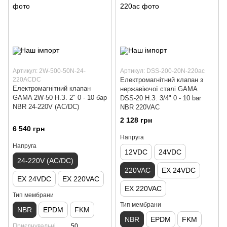
Артикул: 2W-500-50N-24-
Артикул: DSS-200-20N-220ac
220ACDC
Електромагнітний клапан з
Електромагнітний клапан
нержавіючої сталі GAMA
GAMA 2W-50 Н.З. 2" 0 - 10 бар
DSS-20 Н.З. 3/4" 0 - 10 bar
NBR 24-220V (AC/DC)
NBR 220VAC
2 128 грн
6 540 грн
Напруга
Напруга
12VDC
24VDC
24-220V (AC/DC)
220VAC
EX 24VDC
EX 24VDC
EX 220VAC
EX 220VAC
Тип мембрани
Тип мембрани
NBR
EPDM
FKM
NBR
EPDM
FKM
Приєднувальні
50