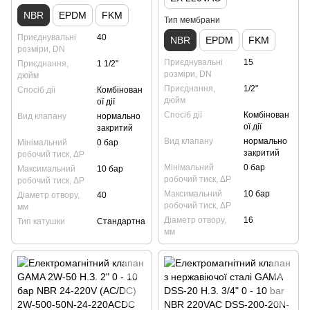
NBR
EPDM
FKM
Тип мембрани
Приєднувальні
40
NBR
EPDM
FKM
розміри, DN
Приєднувальні
15
Приєднання,
1 1/2"
розміри, DN
дюйм
Приєднання,
1/2"
Спосіб дії
Комбінован
дюйм
ої дії
Спосіб дії
Комбінован
Вид клапану
нормально
ої дії
закритий
Вид клапану
нормально
Мінімальний
0 бар
закритий
робочий тиск, ΔP
Мінімальний
0 бар
Максимальний
10 бар
робочий тиск, ΔP
робочий тиск, ΔP
Максимальний
10 бар
Діаметр отвору,
40
робочий тиск, ΔP
мм
Діаметр отвору,
16
Тип катушки
Стандартна
мм