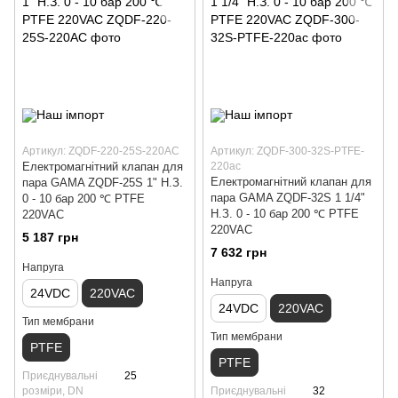
Артикул: ZQDF-220-25S-220AC
Артикул: ZQDF-300-32S-PTFE-
Електромагнітний клапан для
220ac
Електромагнітний клапан для
пара GAMA ZQDF-25S 1" Н.З.
пара GAMA ZQDF-32S 1 1/4"
0 - 10 бар 200 ℃ PTFE
Н.З. 0 - 10 бар 200 ℃ PTFE
220VAC
220VAC
5 187 грн
7 632 грн
Напруга
Напруга
24VDC
220VAC
24VDC
220VAC
Тип мембрани
Тип мембрани
PTFE
PTFE
Приєднувальні
25
розміри, DN
Приєднувальні
32