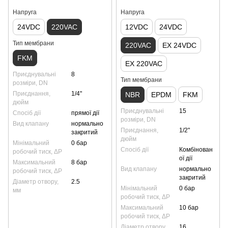
Напруга
Напруга
24VDC
220VAC
12VDC
24VDC
Тип мембрани
220VAC
EX 24VDC
FKM
EX 220VAC
Приєднувальні
8
Тип мембрани
розміри, DN
Приєднання,
1/4"
NBR
EPDM
FKM
дюйм
Приєднувальні
15
Спосіб дії
прямої дії
розміри, DN
Вид клапану
нормально
Приєднання,
1/2"
закритий
дюйм
Мінімальний
0 бар
Спосіб дії
Комбінован
робочий тиск, ΔP
ої дії
Максимальний
8 бар
Вид клапану
нормально
робочий тиск, ΔP
закритий
Діаметр отвору,
2.5
Мінімальний
0 бар
мм
робочий тиск, ΔP
Максимальний
10 бар
робочий тиск, ΔP
Діаметр отвору,
16