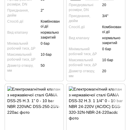
розміри, DN
Приєднувальні
20
розміри, DN
Приєднання,
2"
дюйм
Приєднання,
3/4"
дюйм
Спосіб дії
Комбінован
ої дії
Спосіб дії
Комбінован
ої дії
Вид клапану
нормально
закритий
Вид клапану
нормально
закритий
Мінімальний
0 бар
робочий тиск, ΔP
Мінімальний
0 бар
робочий тиск, ΔP
Максимальний
10 бар
робочий тиск, ΔP
Максимальний
10 бар
робочий тиск, ΔP
Діаметр отвору,
50
мм
Діаметр отвору,
20
мм