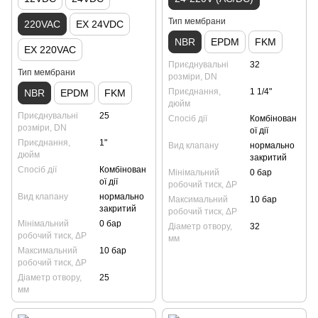
Тип мембрани
220VAC
EX 24VDC
NBR
EPDM
FKM
EX 220VAC
Приєднувальні
32
Тип мембрани
розміри, DN
Приєднання,
1 1/4"
NBR
EPDM
FKM
дюйм
Приєднувальні
25
Спосіб дії
Комбінован
розміри, DN
ої дії
Приєднання,
1"
Вид клапану
нормально
дюйм
закритий
Спосіб дії
Комбінован
Мінімальний
0 бар
ої дії
робочий тиск, ΔP
Вид клапану
нормально
Максимальний
10 бар
закритий
робочий тиск, ΔP
Мінімальний
0 бар
Діаметр отвору,
32
робочий тиск, ΔP
мм
Максимальний
10 бар
робочий тиск, ΔP
Діаметр отвору,
25
мм