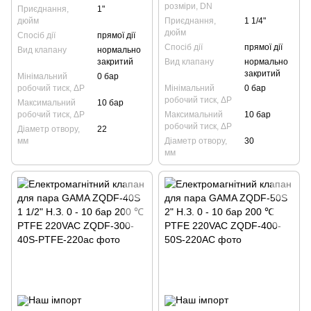
розміри, DN
Приєднання,
1"
дюйм
Приєднання,
1 1/4"
дюйм
Спосіб дії
прямої дії
Спосіб дії
прямої дії
Вид клапану
нормально
закритий
Вид клапану
нормально
закритий
Мінімальний
0 бар
робочий тиск, ΔP
Мінімальний
0 бар
робочий тиск, ΔP
Максимальний
10 бар
робочий тиск, ΔP
Максимальний
10 бар
робочий тиск, ΔP
Діаметр отвору,
22
мм
Діаметр отвору,
30
мм