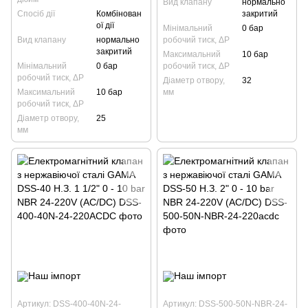
Вид клапану
нормально
Спосіб дії
Комбінован
закритий
ої дії
Мінімальний
0 бар
Вид клапану
нормально
робочий тиск, ΔP
закритий
Максимальний
10 бар
Мінімальний
0 бар
робочий тиск, ΔP
робочий тиск, ΔP
Діаметр отвору,
32
Максимальний
10 бар
мм
робочий тиск, ΔP
Діаметр отвору,
25
мм
Артикул: DSS-400-40N-24-
Артикул: DSS-500-50N-NBR-24-