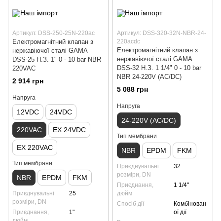
Артикул: DSS-250-25N-220ac
Артикул: DSS-320-32N-NBR-24-
Електромагнітний клапан з
220acdc
Електромагнітний клапан з
нержавіючої сталі GAMA
нержавіючої сталі GAMA
DSS-25 Н.З. 1" 0 - 10 bar NBR
DSS-32 Н.З. 1 1/4" 0 - 10 bar
220VAC
NBR 24-220V (AC/DC)
2 914 грн
5 088 грн
Напруга
Напруга
12VDC
24VDC
24-220V (AC/DC)
220VAC
EX 24VDC
Тип мембрани
EX 220VAC
NBR
EPDM
FKM
Тип мембрани
Приєднувальні
32
розміри, DN
NBR
EPDM
FKM
Приєднання,
1 1/4"
Приєднувальні
25
дюйм
розміри, DN
Спосіб дії
Комбінован
Приєднання,
1"
ої дії
дюйм