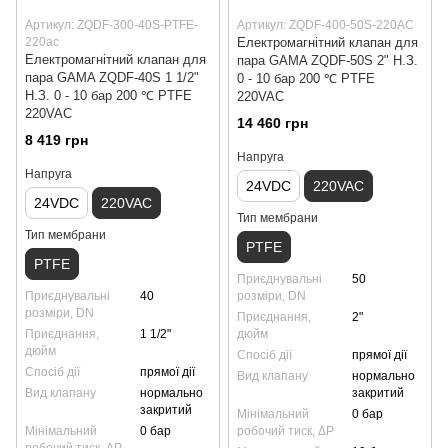
Артикул: ZQDF-300-40S-PTFE-
Артикул: ZQDF-400-50S-220AC
220ac
Електромагнітний клапан для
Електромагнітний клапан для
пара GAMA ZQDF-50S 2" Н.З.
пара GAMA ZQDF-40S 1 1/2"
0 - 10 бар 200 ℃ PTFE
Н.З. 0 - 10 бар 200 ℃ PTFE
220VAC
220VAC
14 460 грн
8 419 грн
Напруга
Напруга
24VDC
220VAC
24VDC
220VAC
Тип мембрани
Тип мембрани
PTFE
PTFE
Приєднувальні
50
Приєднувальні
40
розміри, DN
розміри, DN
Приєднання,
2"
Приєднання,
1 1/2"
дюйм
дюйм
Спосіб дії
прямої дії
Спосіб дії
прямої дії
Вид клапану
нормально
Вид клапану
нормально
закритий
закритий
Мінімальний
0 бар
Мінімальний
0 бар
робочий тиск, ΔP
робочий тиск, ΔP