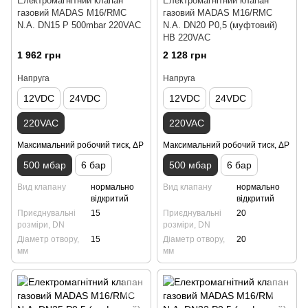
Електромагнітний клапан
Електромагнітний клапан
газовий MADAS M16/RMC
газовий MADAS M16/RMC
N.A. DN15 Р 500mbar 220VAC
N.A. DN20 Р0,5 (муфтовий)
НВ 220VAC
1 962 грн
2 128 грн
Напруга
Напруга
12VDC
24VDC
12VDC
24VDC
220VAC
220VAC
Максимальний робочий тиск, ΔP
Максимальний робочий тиск, ΔP
500 мбар
6 бар
500 мбар
6 бар
Вид клапану
нормально
Вид клапану
нормально
відкритий
відкритий
Приєднувальні
15
Приєднувальні
20
розміри, DN
розміри, DN
Діаметр отвору,
15
Діаметр отвору,
20
мм
мм