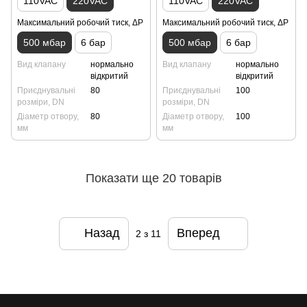
110VAC
220VAC
110VAC
220VAC
Максимальний робочий тиск, ΔP
Максимальний робочий тиск, ΔP
500 мбар
6 бар
500 мбар
6 бар
Вид клапану
нормально
Вид клапану
нормально
відкритий
відкритий
Приєднувальні
80
Приєднувальні
100
розміри, DN
розміри, DN
Діаметр отвору,
80
Діаметр отвору,
100
мм
мм
Показати ще 20 товарів
Назад
Вперед
2
з 11