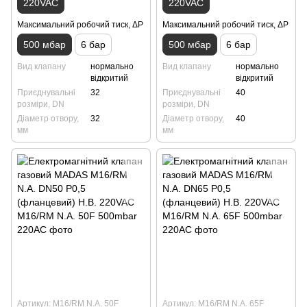
220VAC
220VAC
Максимальний робочий тиск, ΔP
Максимальний робочий тиск, ΔP
500 мбар
6 бар
500 мбар
6 бар
Вид клапану
нормально
Вид клапану
нормально
відкритий
відкритий
Приєднувальні
32
Приєднувальні
40
розміри, DN
розміри, DN
Діаметр отвору,
32
Діаметр отвору,
40
мм
мм
Артикул: M16/RM N.A. 50F
Артикул: M16/RM N.A. 65F