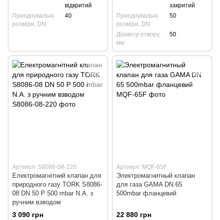
відкритий
закритий
Приєднувальні
40
Приєднувальні
50
розміри, DN
розміри, DN
Діаметр отвору,
50
мм
Артикул: S8086-08-220
Артикул: MQF-65F
Електромагнітний клапан для
Электромагнитный клапан
природного газу TORK S8086-
для газа GAMA DN 65
08 DN 50 P 500 mbar N.A. з
500mbar фланцевий
ручним взводом
3 090 грн
22 880 грн