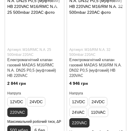
Артикул: M16/RMC N.A. 25
Артикул: M16/RM N.A. 32
500mbar 220AC
500mbar 220AC
Електромагнітний клапан
Електромагнітний клапан
газовий MADAS M16/RMC
газовий MADAS M16/RM N.A.
N.A. DN25 Р0,5 (муфтовий)
DN32 Р0,5 (муфтовий) НВ
НВ 220VAC
220VAC
2 844 грн
4 946 грн
Напруга
Напруга
12VDC
24VDC
12VDC
24VDC
220VAC
24VAC
110VAC
Максимальний робочий тиск, ΔP
220VAC
500 мбар
6 бар