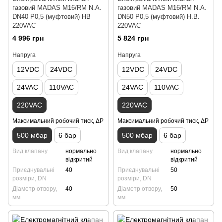
газовий MADAS M16/RM N.A.
газовий MADAS M16/RM N.A.
DN40 Р0,5 (муфтовий) НВ
DN50 Р0,5 (муфтовий) Н.В.
220VAC
220VAC
4 996 грн
5 824 грн
Напруга
Напруга
12VDC
24VDC
12VDC
24VDC
24VAC
110VAC
24VAC
110VAC
220VAC
220VAC
Максимальний робочий тиск, ΔP
Максимальний робочий тиск, ΔP
500 мбар
6 бар
500 мбар
6 бар
Вид клапану
нормально
Вид клапану
нормально
відкритий
відкритий
Приєднувальні
40
Приєднувальні
50
розміри, DN
розміри, DN
Діаметр отвору,
40
Діаметр отвору,
50
мм
мм