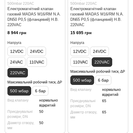
500mbar 220AC
500mbar 220AC
Електромагнітний клапан
Електромагнітний клапан
газовий MADAS M16/RM N.A.
газовий MADAS M16/RM N.A.
DN50 Р0,5 (фланцевий) Н.В.
DN65 Р0,5 (фланцевий) Н.В.
220VAC
220VAC
8 944 грн
15 695 грн
Напруга
Напруга
12VDC
24VDC
12VDC
24VDC
24VAC
110VAC
110VAC
220VAC
Максимальний робочий тиск, ΔP
220VAC
500 мбар
6 бар
Максимальний робочий тиск, ΔP
Вид клапану
нормально
500 мбар
6 бар
відкритий
Вид клапану
нормально
Приєднувальні
65
відкритий
розміри, DN
Приєднувальні
50
Діаметр отвору,
65
розміри, DN
мм
Діаметр отвору,
50
мм