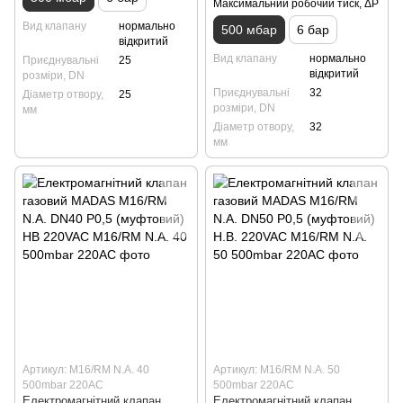
Максимальний робочий тиск, ΔP
Вид клапану
нормально
500 мбар
6 бар
відкритий
Вид клапану
нормально
Приєднувальні
25
відкритий
розміри, DN
Приєднувальні
32
Діаметр отвору,
25
розміри, DN
мм
Діаметр отвору,
32
мм
Артикул: M16/RM N.A. 40
Артикул: M16/RM N.A. 50
500mbar 220AC
500mbar 220AC
Електромагнітний клапан
Електромагнітний клапан