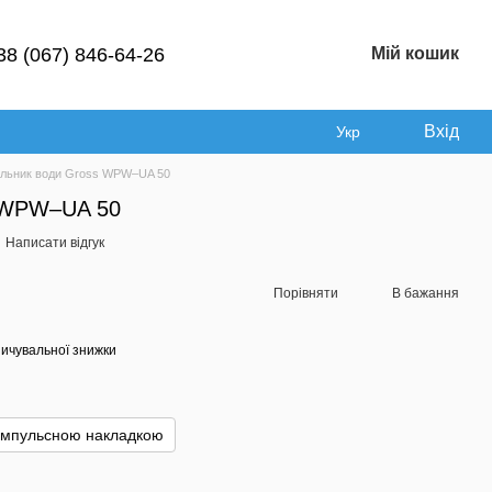
38 (067) 846-64-26
Мій кошик
Вхід
Укр
ильник води Gross WPW–UA 50
s WPW–UA 50
Написати відгук
Порівняти
В бажання
ичувальної знижки
імпульсною накладкою