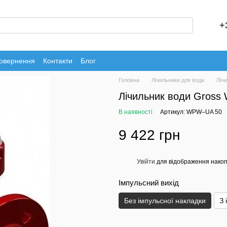
+
повернення
Контакти
Блог
Головна
Лічильники для води
Ліч
Лічильник води Gros
В наявності
Артикул: WPW–UA 50
9 422 грн
Увійти
для відображення накоп
%
Імпульсний вихід
Без імпульсної накладки
З 