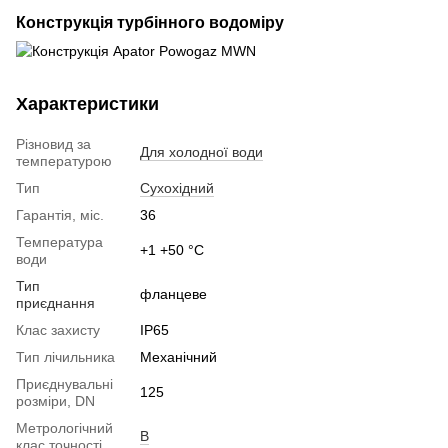
Конструкція турбінного водоміру
Характеристики
Різновид за
Для холодної води
температурою
Тип
Сухохідний
Гарантія, міс.
36
Температура
+1 +50 °C
води
Тип
фланцеве
приєднання
Клас захисту
IP65
Тип лічильника
Механічний
Приєднувальні
125
розміри, DN
Метрологічний
B
клас точності