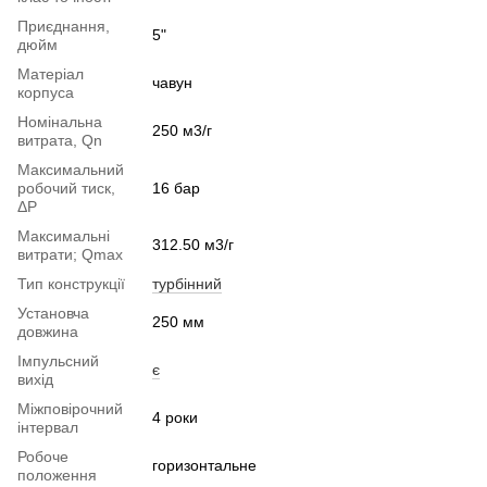
Приєднання,
5"
дюйм
Матеріал
чавун
корпуса
Номінальна
250 м3/г
витрата, Qn
Максимальний
робочий тиск,
16 бар
ΔP
Максимальні
312.50 м3/г
витрати; Qmax
Тип конструкції
турбінний
Установча
250 мм
довжина
Імпульсний
є
вихід
Міжповірочний
4 роки
інтервал
Робоче
горизонтальне
положення