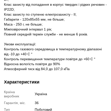
Клас захисту від попадання в корпус твердих і рідких речовин -
IP22D;
Клас захисту по ступеню електрозахисту - II;
Габарити - 120х85х55 мм, не більше;
Маса - 250 г, не більше;
Міжповірочний інтервал 1 рік;
Повний середній термін служби - не менше 6 років.
Умови експлуатації:
Контроль газового середовища в температурному діапазоні
від -10 до +40 С °
Контроль перевищення температури повітря до +60 С °
Відносна вологість повітря до 90%
Атмосферний тиск від 84,0 до 107,0 кПа
Характеристики
Країна
Україна
виробник
Гарантія, міс.
36
Тип
Побутовий