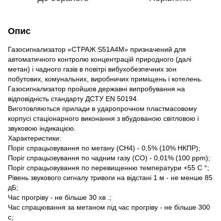
Опис
Газосигнализатор «СТРАЖ S51A4M» призначений для
автоматичного контролю концентрацій природного (далі
метан) і чадного газів в повітрі вибухобезпечних зон
побутових, комунальних, виробничих приміщень і котелень.
Газосигнализатор пройшов державні випробування на
відповідність стандарту ДСТУ EN 50194.
Виготовляються прилади в ударопрочном пластмасовому
корпусі стаціонарного виконання з вбудованою світловою і
звуковою індикацією.
Характеристики:
Поріг спрацьовування по метану (СН4) - 0,5% (10% НКПР);
Поріг спрацьовування по чадним газу (СО) - 0,01% (100 ppm);
Поріг спрацьовування по перевищенню температури +55 С °;
Рівень звукового сигналу тривоги на відстані 1 м - не менше 85
дБ;
Час прогріву - не більше 30 хв .;
Час спрацювання за метаном під час прогріву - не більше 300
с;