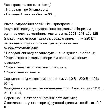
Час спрацювання сигналізації:
- На метан - не більше 30 с;
- На чадний газ - не більше 60 с;
Виходи управління зовнішніми пристроями:
імпульсні виходи для управління нормально відкритим
відтинає електромагнітним клапаном на 220В, 24В або 12В
(гальванически розв'язане з мережею живлення ~ 220 В);
перекидний «сухий» контакт реле, який можна
використовувати для:
* Передачі сигналу спрацьовування на пульт сигналізації;
* Управління нормально закритим електромагнітним
клапаном;
* Управління світлозвуковим пристроєм;
* Управління витяжкою.
Харчування від мережі змінного струму 110 В - 220 В ± 10%,
50 Гц;
Харчування від зовнішнього джерела постійного струму 12 В ..
24 В ± 10%;
Перемикання джерел живлення автоматичне;
Споживана потужність при відсутності тривоги - не більше 2,2
Вт;