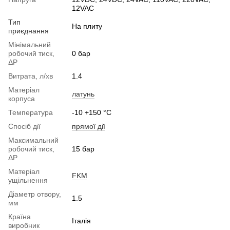
12VAC
Тип
На плиту
приєднання
Мінімальний
робочий тиск,
0 бар
ΔP
Витрата, л/хв
1.4
Матеріал
латунь
корпуса
Температура
-10 +150 °С
Спосіб дії
прямої дії
Максимальний
робочий тиск,
15 бар
ΔP
Матеріал
FKM
ущільнення
Діаметр отвору,
1.5
мм
Країна
Італія
виробник