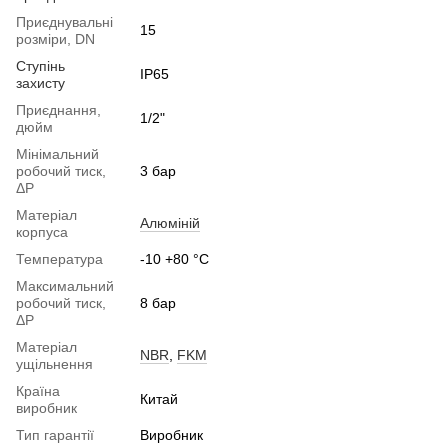
Приєднувальні
15
розміри, DN
Ступінь
IP65
захисту
Приєднання,
1/2"
дюйм
Мінімальний
робочий тиск,
3 бар
ΔP
Матеріал
Алюміній
корпуса
Температура
-10 +80 °С
Максимальний
робочий тиск,
8 бар
ΔP
Матеріал
NBR
,
FKM
ущільнення
Країна
Китай
виробник
Тип гарантії
Виробник