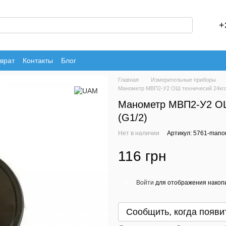
+
врат
Контакты
Блог
Главная
Измерительные приборы
Манометр МВП2-У2 ОШ техничесий 24кгс/
Манометр МВП2-У2 ОШ 
(G1/2)
Нет в наличии
Артикул: 5761-manom
116 грн
Войти
для отображения накопи
%
Сообщить, когда появи