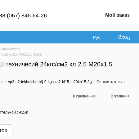
38 (067) 846-64-26
Мой заказ
Вход
Рус
Манометры
см2 кл.2.5 М20х1,5 (G1/2)
техничесий 24кгс/см2 кл.2.5 М20х1,5
etr-vp3-u2-tekhnicheskij-0-kgssm2-kl15-m20kh15-8g
Оставить отзыв
К сравнению
В желания
тельной скидки
тся