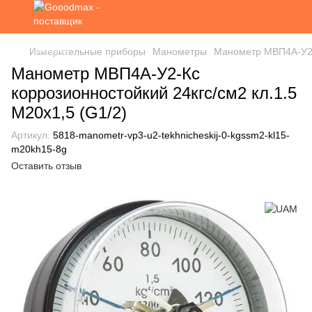
Измерительные приборы
Манометры
Манометр МВП4А-У2-К
Манометр МВП4А-У2-Кс
коррозионностойкий 24кгс/см2 кл.1.5
М20х1,5 (G1/2)
Артикул:
5818-manometr-vp3-u2-tekhnicheskij-0-kgssm2-kl15-
m20kh15-8g
Оставить отзыв