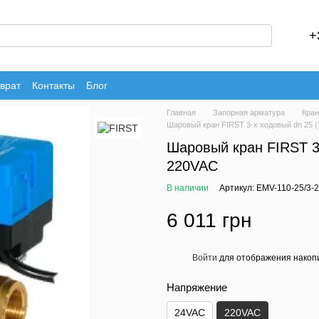
+
врат
Контакты
Блог
Главная
Запорная арматура
Кран
Шаровый кран FIRST 3-х ходовый dn 25 (
Шаровый кран FIRST 3-
220VAC
В наличии
Артикул: EMV-110-25/3-
6 011 грн
Войти
для отображения накопи
%
Напряжение
24VAC
220VAC