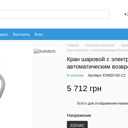
+
врат
Контакты
Блог
Главная
Запорная арматура
Кран
Кран шаровой с электроприводом Duravis
Кран шаровой с элект
автоматическим возвра
В наличии
Артикул: EVM25-N2-C2
5 712 грн
Войти
для отображения накопи
%
Напряжение
220VAC