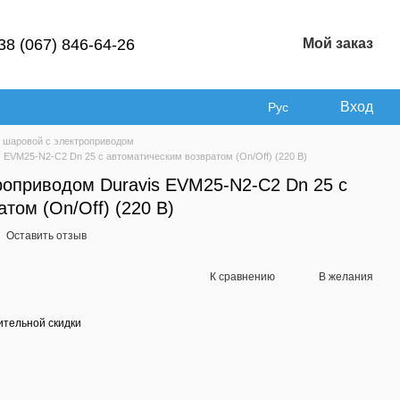
38 (067) 846-64-26
Мой заказ
Вход
Рус
 шаровой с электроприводом
 EVM25-N2-C2 Dn 25 с автоматическим возвратом (On/Off) (220 В)
роприводом Duravis EVM25-N2-C2 Dn 25 с
том (On/Off) (220 В)
Оставить отзыв
К сравнению
В желания
тельной скидки