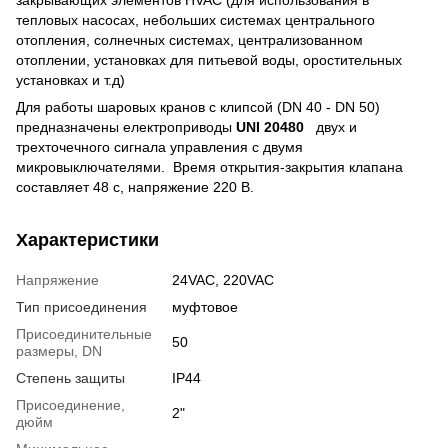
закрывающих элементов НVAC (для использования в
тепловых насосах, небольших системах центрального
отопления, солнечных системах, централизованном
отоплении, установках для питьевой воды, оростительных
установках и т.д)
Для работы шаровых кранов с клипсой (DN 40 - DN 50)
предназначены електроприводы
UNI 20480
двух и
трехточечного сигнала управления c двумя
микровыключателями.
Время открытия-закрытия клапана
составляет 48 с, напряжение 220 В.
Характеристики
Напряжение
24VAC, 220VAC
Тип присоединения
муфтовое
Присоединительные
50
размеры, DN
Степень защиты
IP44
Присоединение,
2"
дюйм