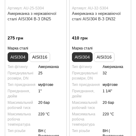
Артикул: AU-25-S304
Артикул: AU-32-S304
Американка з нержавіючої
Американка з нержавіючої
сталі AISI304 В-З DN25
сталі AISI304 В-З DN32
275 грн
410 грн
Марка сталі
Марка сталі
AISI304
AISI316
AISI304
AISI316
Тип фітингу
Американка
Тип фітингу
Американка
Приєднувальні
25
Приєднувальні
32
розміри, DN
розміри, DN
Тип приєднання
муфтове
Тип приєднання
муфтове
Приєднання,
1"
Приєднання,
1 1/4"
дюйм
дюйм
Максимальний
20 бар
Максимальний
20 бар
робочий тиск
робочий тиск
Максимальна
220 °С
Максимальна
220 °С
робоча
робоча
температура
температура
Тип різьби
ВН (
Тип різьби
ВН (
Внутренняя -
Внутренняя -