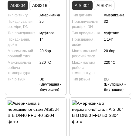
AISI304
AISI316
AISI304
AISI316
Тип фітингу
Американка
Тип фітингу
Американка
Приєднувальні
25
Приєднувальні
32
розміри, DN
розміри, DN
Тип приєднання
муфтове
Тип приєднання
муфтове
Приєднання,
1"
Приєднання,
1 1/4"
дюйм
дюйм
Максимальний
20 бар
Максимальний
20 бар
робочий тиск
робочий тиск
Максимальна
220 °С
Максимальна
220 °С
робоча
робоча
температура
температура
Тип різьби
ВВ
Тип різьби
ВВ
(Внутрішня -
(Внутрішня -
Внутрішня)
Внутрішня)