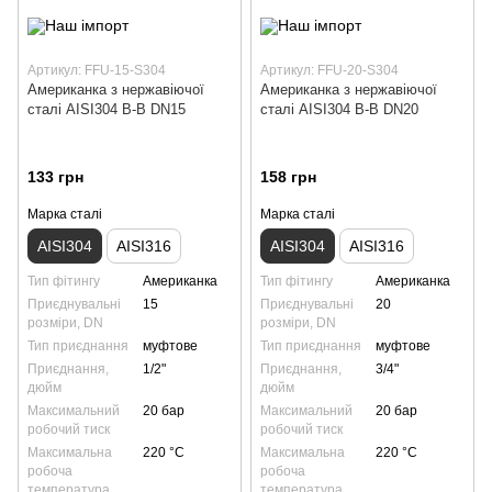
Артикул: FFU-15-S304
Артикул: FFU-20-S304
Американка з нержавіючої
Американка з нержавіючої
сталі AISI304 В-В DN15
сталі AISI304 В-В DN20
133 грн
158 грн
Марка сталі
Марка сталі
AISI304
AISI316
AISI304
AISI316
Тип фітингу
Американка
Тип фітингу
Американка
Приєднувальні
15
Приєднувальні
20
розміри, DN
розміри, DN
Тип приєднання
муфтове
Тип приєднання
муфтове
Приєднання,
1/2"
Приєднання,
3/4"
дюйм
дюйм
Максимальний
20 бар
Максимальний
20 бар
робочий тиск
робочий тиск
Максимальна
220 °С
Максимальна
220 °С
робоча
робоча
температура
температура