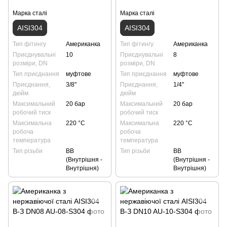
Марка сталі
Марка сталі
AISI304
AISI304
Тип фітингу
Американка
Тип фітингу
Американка
Приєднувальні
10
Приєднувальні
8
розміри, DN
розміри, DN
Тип приєднання
муфтове
Тип приєднання
муфтове
Приєднання,
3/8"
Приєднання,
1/4"
дюйм
дюйм
Максимальний
20 бар
Максимальний
20 бар
робочий тиск
робочий тиск
Максимальна
220 °С
Максимальна
220 °С
робоча
робоча
температура
температура
Тип різьби
ВВ
Тип різьби
ВВ
(Внутрішня -
(Внутрішня -
Внутрішня)
Внутрішня)