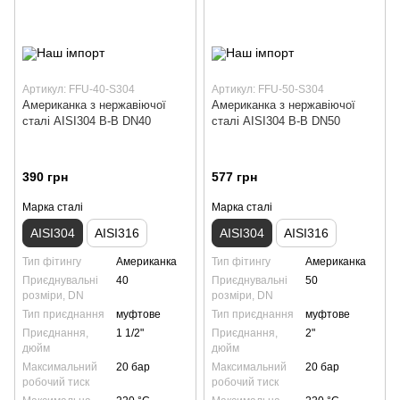
Артикул: FFU-40-S304
Артикул: FFU-50-S304
Американка з нержавіючої
Американка з нержавіючої
сталі AISI304 В-В DN40
сталі AISI304 В-В DN50
390 грн
577 грн
Марка сталі
Марка сталі
AISI304
AISI316
AISI304
AISI316
Тип фітингу
Американка
Тип фітингу
Американка
Приєднувальні
40
Приєднувальні
50
розміри, DN
розміри, DN
Тип приєднання
муфтове
Тип приєднання
муфтове
Приєднання,
1 1/2"
Приєднання,
2"
дюйм
дюйм
Максимальний
20 бар
Максимальний
20 бар
робочий тиск
робочий тиск