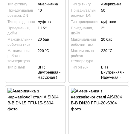
Тип фітингу
Американка
Тип фітингу
Американка
Приєднувальні
40
Приєднувальні
50
розміри, DN
розміри, DN
Тип приєднання
муфтове
Тип приєднання
муфтове
Приєднання,
1 1/2"
Приєднання,
2"
дюйм
дюйм
Максимальний
20 бар
Максимальний
20 бар
робочий тиск
робочий тиск
Максимальна
220 °С
Максимальна
220 °С
робоча
робоча
температура
температура
Тип різьби
ВН (
Тип різьби
ВН (
Внутренняя -
Внутренняя -
Наружная )
Наружная )