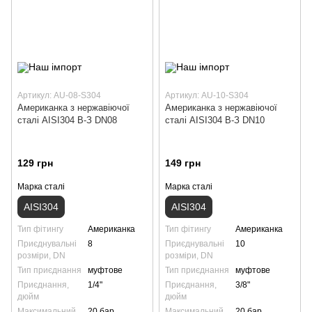
Артикул: AU-08-S304
Артикул: AU-10-S304
Американка з нержавіючої
Американка з нержавіючої
сталі AISI304 В-З DN08
сталі AISI304 В-З DN10
129 грн
149 грн
Марка сталі
Марка сталі
AISI304
AISI304
Тип фітингу
Американка
Тип фітингу
Американка
Приєднувальні
8
Приєднувальні
10
розміри, DN
розміри, DN
Тип приєднання
муфтове
Тип приєднання
муфтове
Приєднання,
1/4"
Приєднання,
3/8"
дюйм
дюйм
Максимальний
20 бар
Максимальний
20 бар