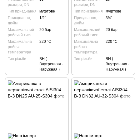
розміри, DN
розміри, DN
Тип приєднання
муфтове
Тип приєднання
муфтове
Приєднання,
1/2"
Приєднання,
3/4"
дюйм
дюйм
Максимальний
20 бар
Максимальний
20 бар
робочий тиск
робочий тиск
Максимальна
220 °С
Максимальна
220 °С
робоча
робоча
температура
температура
Тип різьби
ВН (
Тип різьби
ВН (
Внутренняя -
Внутренняя -
Наружная )
Наружная )