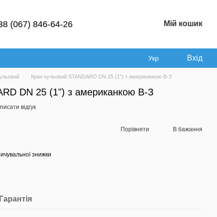
38 (067) 846-64-26
Мій кошик
Вхід
Укр
кульовий
Кран кульовий STANDARD DN 25 (1") з американкою В-З
RD DN 25 (1") з американкою В-З
писати відгук
Порівняти
В бажання
ичувальної знижки
Гарантія