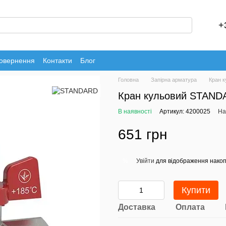
+
повернення
Контакти
Блог
Головна
Запірна арматура
Кран 
Кран кульовий STANDA
В наявності
Артикул: 4200025
На
651 грн
Увійти
для відображення накоп
%
Купити
Доставка
Оплата