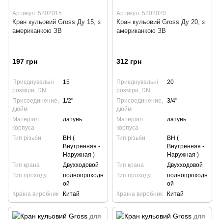
Артикул: 5202015
Артикул: 5202020
Кран кульовий Gross Ду 15, з
Кран кульовий Gross Ду 20, з
американкою ЗВ
американкою ЗВ
197 грн
312 грн
Приєднувальні
15
Приєднувальні
20
розміри, DN
розміри, DN
Присоединение,
1/2"
Присоединение,
3/4"
дюйм
дюйм
Матеріал
латунь
Матеріал
латунь
корпуса
корпуса
Тип різьби
ВН (
Тип різьби
ВН (
Внутренняя -
Внутренняя -
Наружная )
Наружная )
Тип крана
Двухходовой
Тип крана
Двухходовой
Тип проходу
полнопроходн
Тип проходу
полнопроходн
ой
ой
Країна виробник
Китай
Країна виробник
Китай