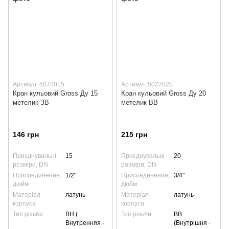
Артикул: 5072015
Артикул: 5022020
Кран кульовий Gross Ду 15
Кран кульовий Gross Ду 20
метелик ЗВ
метелик ВВ
146 грн
215 грн
Приєднувальні
15
Приєднувальні
20
розміри, DN
розміри, DN
Присоединение,
1/2"
Присоединение,
3/4"
дюйм
дюйм
Матеріал
латунь
Матеріал
латунь
корпуса
корпуса
Тип різьби
ВН (
Тип різьби
ВВ
Внутренняя -
(Внутрішня -