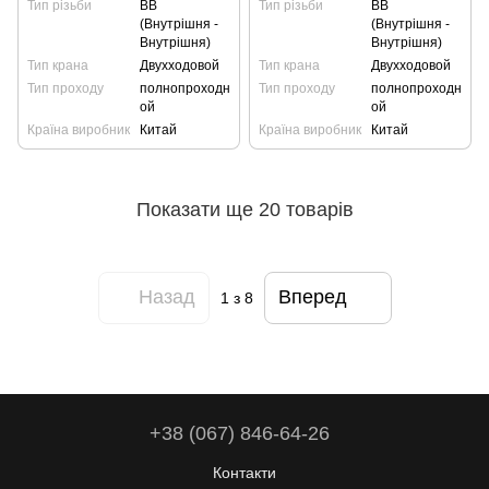
Тип різьби
ВВ
Тип різьби
ВВ
(Внутрішня -
(Внутрішня -
Внутрішня)
Внутрішня)
Тип крана
Двухходовой
Тип крана
Двухходовой
Тип проходу
полнопроходн
Тип проходу
полнопроходн
ой
ой
Країна виробник
Китай
Країна виробник
Китай
Показати ще 20 товарів
Назад
Вперед
1
з 8
+38 (067) 846-64-26
Контакти