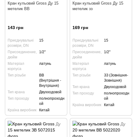
Кран кульовий Gross Ду 15
Кран кульовий Gross Ду 15
метелик ВВ
метелик зз
143 грн
169 грн
Приєднувальні
15
Приєднувальні
15
розміри, DN
розміри, DN
Присоединение,
1/2"
Присоединение,
1/2"
дюйм
дюйм
Матеріал
латунь
Матеріал
латунь
корпуса
корпуса
Тип різьби
ВВ
Тип різьби
ЗЗ (Зовнішня-
(Внутрішня -
Зовнішня)
Внутрішня)
Тип крана
Двухходовой
Тип крана
Двухходовой
Тип проходу
полнопроходн
Тип проходу
полнопроходн
ой
ой
Країна виробник
Китай
Країна виробник
Китай