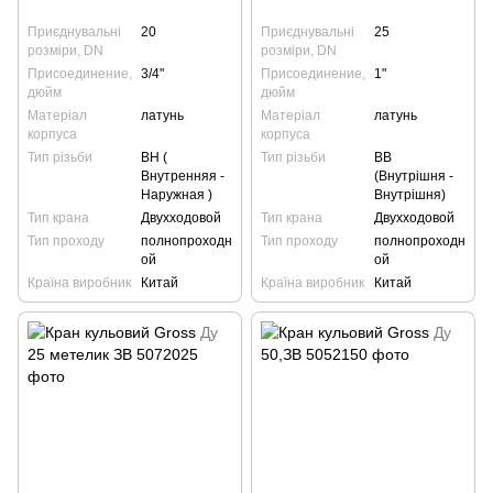
Приєднувальні
20
Приєднувальні
25
розміри, DN
розміри, DN
Присоединение,
3/4"
Присоединение,
1"
дюйм
дюйм
Матеріал
латунь
Матеріал
латунь
корпуса
корпуса
Тип різьби
ВН (
Тип різьби
ВВ
Внутренняя -
(Внутрішня -
Наружная )
Внутрішня)
Тип крана
Двухходовой
Тип крана
Двухходовой
Тип проходу
полнопроходн
Тип проходу
полнопроходн
ой
ой
Країна виробник
Китай
Країна виробник
Китай