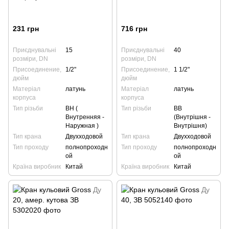
231 грн
716 грн
Приєднувальні
15
Приєднувальні
40
розміри, DN
розміри, DN
Присоединение,
1/2"
Присоединение,
1 1/2"
дюйм
дюйм
Матеріал
латунь
Матеріал
латунь
корпуса
корпуса
Тип різьби
ВН (
Тип різьби
ВВ
Внутренняя -
(Внутрішня -
Наружная )
Внутрішня)
Тип крана
Двухходовой
Тип крана
Двухходовой
Тип проходу
полнопроходн
Тип проходу
полнопроходн
ой
ой
Країна виробник
Китай
Країна виробник
Китай