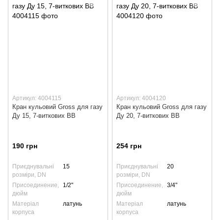
Артикул: 4004115
Артикул: 4004120
Кран кульовий Gross для газу
Кран кульовий Gross для газу
Ду 15, 7-виткових ВВ
Ду 20, 7-виткових ВВ
190 грн
254 грн
Приєднувальні
15
Приєднувальні
20
розміри, DN
розміри, DN
Присоединение,
1/2"
Присоединение,
3/4"
дюйм
дюйм
Матеріал
латунь
Матеріал
латунь
корпуса
корпуса