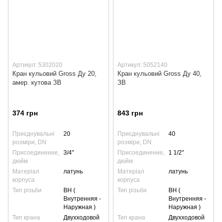
Артикул: 5302020
Артикул: 5052140
Кран кульовий Gross Ду 20,
Кран кульовий Gross Ду 40,
амер. кутова ЗВ
ЗВ
374 грн
843 грн
Приєднувальні
20
Приєднувальні
40
розміри, DN
розміри, DN
Присоединение,
3/4"
Присоединение,
1 1/2"
дюйм
дюйм
Матеріал
латунь
Матеріал
латунь
корпуса
корпуса
Тип різьби
ВН (
Тип різьби
ВН (
Внутренняя -
Внутренняя -
Наружная )
Наружная )
Тип крана
Двухходовой
Тип крана
Двухходовой