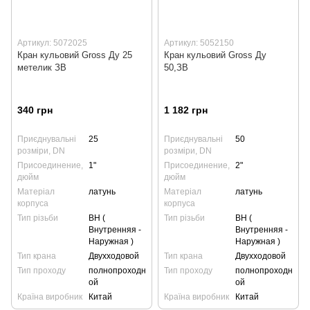
Артикул: 5072025
Артикул: 5052150
Кран кульовий Gross Ду 25
Кран кульовий Gross Ду
метелик ЗВ
50,ЗВ
340 грн
1 182 грн
Приєднувальні
25
Приєднувальні
50
розміри, DN
розміри, DN
Присоединение,
1"
Присоединение,
2"
дюйм
дюйм
Матеріал
латунь
Матеріал
латунь
корпуса
корпуса
Тип різьби
ВН (
Тип різьби
ВН (
Внутренняя -
Внутренняя -
Наружная )
Наружная )
Тип крана
Двухходовой
Тип крана
Двухходовой
Тип проходу
полнопроходн
Тип проходу
полнопроходн
ой
ой
Країна виробник
Китай
Країна виробник
Китай