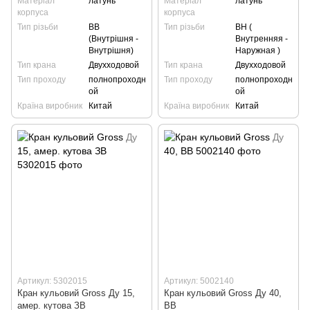
Матеріал
латунь
Матеріал
латунь
корпуса
корпуса
Тип різьби
ВВ
Тип різьби
ВН (
(Внутрішня -
Внутренняя -
Внутрішня)
Наружная )
Тип крана
Двухходовой
Тип крана
Двухходовой
Тип проходу
полнопроходн
Тип проходу
полнопроходн
ой
ой
Країна виробник
Китай
Країна виробник
Китай
Артикул: 5302015
Артикул: 5002140
Кран кульовий Gross Ду 15,
Кран кульовий Gross Ду 40,
амер. кутова ЗВ
ВВ