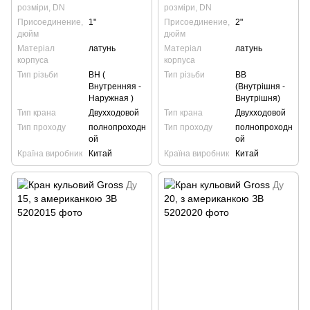
розміри, DN
розміри, DN
Присоединение,
1"
Присоединение,
2"
дюйм
дюйм
Матеріал
латунь
Матеріал
латунь
корпуса
корпуса
Тип різьби
ВН (
Тип різьби
ВВ
Внутренняя -
(Внутрішня -
Наружная )
Внутрішня)
Тип крана
Двухходовой
Тип крана
Двухходовой
Тип проходу
полнопроходн
Тип проходу
полнопроходн
ой
ой
Країна виробник
Китай
Країна виробник
Китай