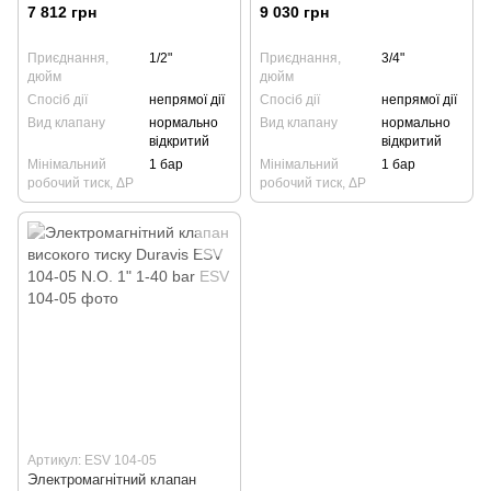
7 812 грн
9 030 грн
Приєднання,
1/2"
Приєднання,
3/4"
дюйм
дюйм
Спосіб дії
непрямої дії
Спосіб дії
непрямої дії
Вид клапану
нормально
Вид клапану
нормально
відкритий
відкритий
Мінімальний
1 бар
Мінімальний
1 бар
робочий тиск, ΔP
робочий тиск, ΔP
Артикул: ESV 104-05
Электромагнітний клапан