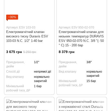
−30%
Артикул: ESV 103-03
Артикул: ESV 950-02-070
Електромагнітний клапан
Електромагнітний клапан для
високого тиску Duravis ESV
низьких температур DURAVIS
103-03 N.С. 1/2" 1-40 bar
ESV 950-02-070 N.C. 3/8 "(- 50
° C) 15 - 200 бар
3 675 грн
8 379 грн
5 250 грн
Приєднання,
1/2"
Приєднання,
3/8"
дюйм
дюйм
Спосіб дії
непрямої дії
Вид клапану
нормально
закритий
Вид клапану
нормально
закритий
Мінімальний
15 бар
робочий тиск, ΔP
Мінімальний
1 бар
робочий тиск, ΔP