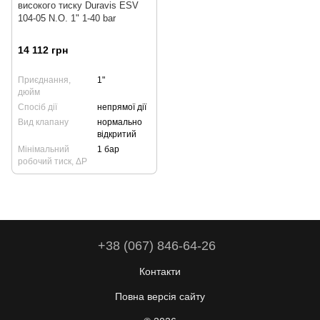
високого тиску Duravis ESV
104-05 N.O. 1" 1-40 bar
14 112 грн
Приєднання,
1"
дюйм
Спосіб дії
непрямої дії
Вид клапану
нормально
відкритий
Мінімальний
1 бар
робочий тиск, ΔP
+38 (067) 846-64-26
Контакти
Повна версія сайту