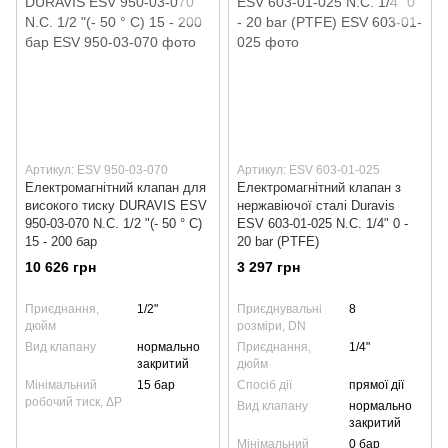
Артикул: ESV 950-03-070
Артикул: ESV 603-01-025
Електромагнітний клапан для
Електромагнітний клапан з
високого тиску DURAVIS ESV
нержавіючої сталі Duravis
950-03-070 N.C. 1/2 "(- 50 ° C)
ESV 603-01-025 N.C. 1/4" 0 -
15 - 200 бар
20 bar (PTFE)
10 626 грн
3 297 грн
Приєднання,
1/2"
Приєднувальні
8
дюйм
розміри, DN
Вид клапану
нормально
Приєднання,
1/4"
закритий
дюйм
Мінімальний
15 бар
Спосіб дії
прямої дії
робочий тиск, ΔP
Вид клапану
нормально
закритий
Мінімальний
0 бар