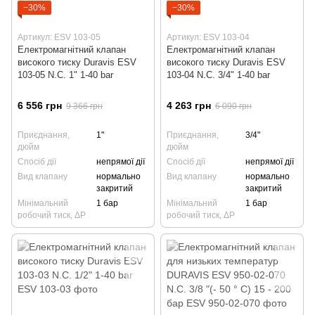
−30%
−30%
Артикул: ESV 103-05
Артикул: ESV 103-04
Електромагнітний клапан
Електромагнітний клапан
високого тиску Duravis ESV
високого тиску Duravis ESV
103-05 N.С. 1" 1-40 bar
103-04 N.С. 3/4" 1-40 bar
6 556 грн
4 263 грн
9 366 грн
6 090 грн
Приєднання,
1"
Приєднання,
3/4"
дюйм
дюйм
Спосіб дії
непрямої дії
Спосіб дії
непрямої дії
Вид клапану
нормально
Вид клапану
нормально
закритий
закритий
Мінімальний
1 бар
Мінімальний
1 бар
робочий тиск, ΔP
робочий тиск, ΔP