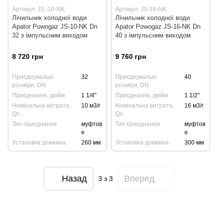
Артикул: JS -10-NK
Артикул: JS-16-NK
Лічильник холодної води
Лічильник холодної води
Apator Powogaz JS-10-NK Dn
Apator Powogaz JS-16-NK Dn
32 з імпульсним виходом
40 з імпульсним виходом
8 720 грн
9 760 грн
Приєднувальні
32
Приєднувальні
40
розміри, DN
розміри, DN
Приєднання, дюйм
1 1/4"
Приєднання, дюйм
1 1/2"
Номінальна витрата,
10 м3/г
Номінальна витрата,
16 м3/г
Qn
Qn
Тип приєднання
муфтов
Тип приєднання
муфтов
е
е
Установча довжина
260 мм
Установча довжина
300 мм
Назад
Вперед
3
з 3