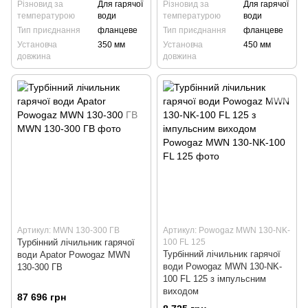
Різновид за
Для гарячої
Різновид за
Для гарячої
температурою
води
температурою
води
Тип приєднання
фланцеве
Тип приєднання
фланцеве
Установча
350 мм
Установча
450 мм
довжина
довжина
Артикул: MWN 130-300 ГВ
Артикул: Powogaz MWN 130-NK-
Турбінний лічильник гарячої
100 FL 125
Турбінний лічильник гарячої
води Apator Powogaz MWN
води Powogaz MWN 130-NK-
130-300 ГВ
100 FL 125 з імпульсним
виходом
87 696 грн