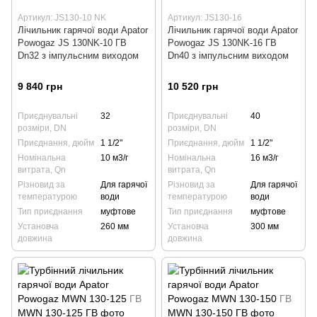
Артикул: JS130-10 NK
Артикул: JS130-16
Лічильник гарячої води Apator
Лічильник гарячої води Apator
Powogaz JS 130NK-10 ГВ
Powogaz JS 130NK-16 ГВ
Dn32 з імпульсним виходом
Dn40 з імпульсним виходом
9 840 грн
10 520 грн
Приєднувальні
32
Приєднувальні
40
розміри, DN
розміри, DN
Приєднання, дюйм
1 1/2"
Приєднання, дюйм
1 1/2"
Номінальна
10 м3/г
Номінальна
16 м3/г
витрата, Qn
витрата, Qn
Різновид за
Для гарячої
Різновид за
Для гарячої
температурою
води
температурою
води
Тип приєднання
муфтове
Тип приєднання
муфтове
Установча
260 мм
Установча
300 мм
довжина
довжина