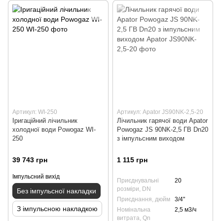
Артикул: WI-250
Артикул: Apator JS90NK-2,5-20
Іригаційний лічильник
Лічильник гарячої води Apator
холодної води Powogaz WI-
Powogaz JS 90NK-2,5 ГВ Dn20
250
з імпульсним виходом
39 743 грн
1 115 грн
Імпульсний вихід
Приєднувальні
20
розміри, DN
Без імпульсної накладки
Приєднання, дюйм
3/4"
З імпульсною накладкою
Номінальна
2,5 м3/ч
витрата, Qn