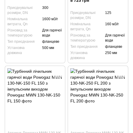
8 725 грн
Приєднувальні
300
розміри, DN
Приєднувальні
125
розміри, DN
Номінальна
1600 м3/г
витрата, Qn
Номінальна
160 м3/г
витрата, Qn
Різновид за
Для гарячої
температурою
води
Різновид за
Для гарячої
температурою
води
Тип приєднання
фланцеве
Тип приєднання
фланцеве
Установча
500 мм
довжина
Установча
250 мм
довжина