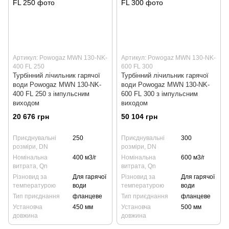
Артикул: Powogaz MWN 130-NK-
Артикул: Powogaz MWN 130-NK-
400 FL 250
600 FL 300
Турбінний лічильник гарячої
Турбінний лічильник гарячої
води Powogaz MWN 130-NK-
води Powogaz MWN 130-NK-
400 FL 250 з імпульсним
600 FL 300 з імпульсним
виходом
виходом
20 676 грн
50 104 грн
Приєднувальні
250
Приєднувальні
300
розміри, DN
розміри, DN
Номінальна
400 м3/г
Номінальна
600 м3/г
витрата, Qn
витрата, Qn
Різновид за
Для гарячої
Різновид за
Для гарячої
температурою
води
температурою
води
Тип приєднання
фланцеве
Тип приєднання
фланцеве
Установча
450 мм
Установча
500 мм
довжина
довжина