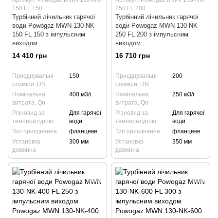
Артикул: Powogaz MWN 130-NK-
Артикул: Powogaz MWN 130-NK-
150 FL 150
250 FL 200
Турбінний лічильник гарячої
Турбінний лічильник гарячої
води Powogaz MWN 130-NK-
води Powogaz MWN 130-NK-
150 FL 150 з імпульсним
250 FL 200 з імпульсним
виходом
виходом
14 410 грн
16 710 грн
Приєднувальні
150
Приєднувальні
200
розміри, DN
розміри, DN
Номінальна
400 м3/г
Номінальна
250 м3/г
витрата, Qn
витрата, Qn
Різновид за
Для гарячої
Різновид за
Для гарячої
температурою
води
температурою
води
Тип приєднання
фланцеве
Тип приєднання
фланцеве
Установча
300 мм
Установча
350 мм
довжина
довжина