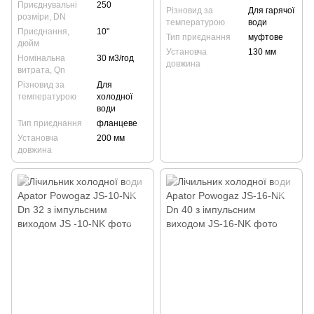
Приєднувальні
250
Різновид за
Для гарячої
розміри, DN
температурою
води
Приєднання,
10"
Тип приєднання
муфтове
дюйм
Установча
130 мм
Номінальна
30 м3/год
довжина
витрата, Qn
Різновид за
Для
температурою
холодної
води
Тип приєднання
фланцеве
Установча
200 мм
довжина