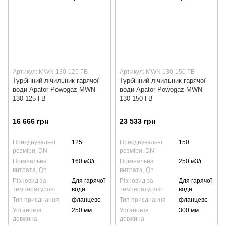
Артикул: MWN 130-125 ГВ
Артикул: MWN 130-150 ГВ
Турбінний лічильник гарячої
Турбінний лічильник гарячої
води Apator Powogaz MWN
води Apator Powogaz MWN
130-125 ГВ
130-150 ГВ
16 666 грн
23 533 грн
Приєднувальні
125
Приєднувальні
150
розміри, DN
розміри, DN
Номінальна
160 м3/г
Номінальна
250 м3/г
витрата, Qn
витрата, Qn
Різновид за
Для гарячої
Різновид за
Для гарячої
температурою
води
температурою
води
Тип приєднання
фланцеве
Тип приєднання
фланцеве
Установча
250 мм
Установча
300 мм
довжина
довжина