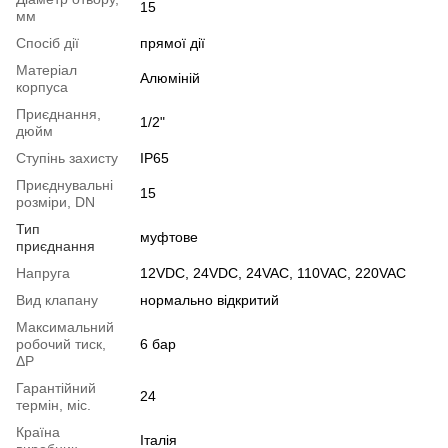
15
мм
Спосіб дії
прямої дії
Матеріал
Алюміній
корпуса
Приєднання,
1/2"
дюйм
Ступінь захисту
IP65
Приєднувальні
15
розміри, DN
Тип
муфтове
приєднання
Напруга
12VDC, 24VDC, 24VAC, 110VAC, 220VAC
Вид клапану
нормально відкритий
Максимальний
робочий тиск,
6 бар
ΔP
Гарантійний
24
термін, міс.
Країна
Італія