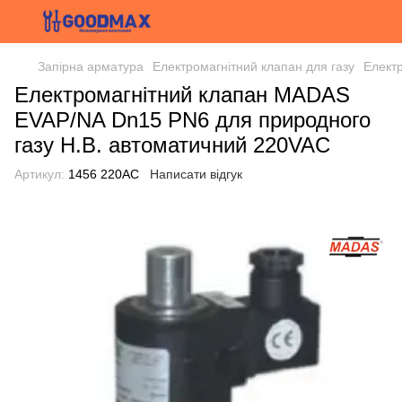
Запірна арматура
Електромагнітний клапан для газу
Елект
Електромагнітний клапан MADAS
EVAP/NA Dn15 PN6 для природного
газу Н.В. автоматичний 220VAC
Артикул:
1456 220AC
Написати відгук