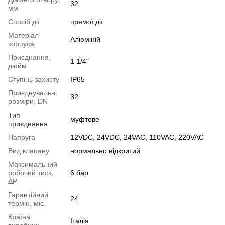
32
мм
Спосіб дії
прямої дії
Матеріал
Алюміній
корпуса
Приєднання,
1 1/4"
дюйм
Ступінь захисту
IP65
Приєднувальні
32
розміри, DN
Тип
муфтове
приєднання
Напруга
12VDC, 24VDC, 24VAC, 110VAC, 220VAC
Вид клапану
нормально відкритий
Максимальний
робочий тиск,
6 бар
ΔP
Гарантійний
24
термін, міс.
Країна
Італія