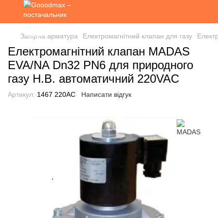
Запірна арматура
Електромагнітний клапан для газу
Елект
Електромагнітний клапан MADAS
EVA/NA Dn32 PN6 для природного
газу Н.В. автоматичний 220VAC
Артикул:
1467 220AC
Написати відгук