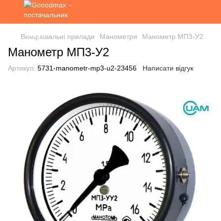
Вимірювальні прилади
Манометри
Манометр МП3-У2
Манометр МП3-У2
Артикул:
5731-manometr-mp3-u2-23456
Написати відгук