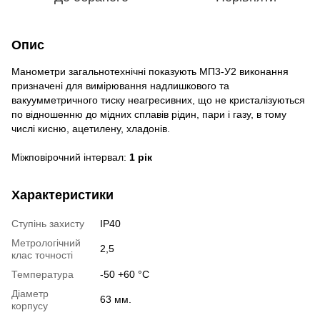
Опис
Манометри загальнотехнічні показують МП3-У2 виконання
призначені для вимірювання надлишкового та
вакуумметричного тиску неагресивних, що не кристалізуються
по відношенню до мідних сплавів рідин, пари і газу, в тому
числі кисню, ацетилену, хладонів.
Міжповірочний інтервал:
1 рік
Характеристики
Ступінь захисту
IP40
Метрологічний
2,5
клас точності
Температура
-50 +60 °С
Діаметр
63 мм.
корпусу