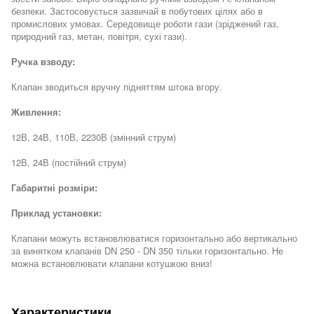
безпеки. Застосовується зазвичай в побутових цілях або в
промислових умовах. Середовище роботи гази (зріджений газ,
природний газ, метан, повітря, сухі гази).
Ручка взводу:
Клапан зводиться вручну підняттям штока вгору.
Живлення:
12В, 24В, 110В, 2230В (змінний струм)
12В, 24В (постійний струм)
Габаритні розміри:
Приклад установки:
Клапани можуть встановлюватися горизонтально або вертикально
за винятком клапанів DN 250 - DN 350 тільки горизонтально. Не
можна встановлювати клапани котушкою вниз!
Характеристики