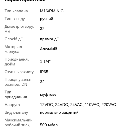
Тип клапана
M16/RM N.C.
Тип взводу
ручний
Діаметр отвору,
32
мм
Спосіб дії
прямої дії
Матеріал
Алюміній
корпуса
Приєднання,
1 1/4"
дюйм
Ступінь захисту
IP65
Приєднувальні
32
розміри, DN
Тип
муфтове
приєднання
Напруга
12VDC, 24VDC, 24VAC, 110VAC, 220VAC
Вид клапану
нормально закритий
Максимальний
робочий тиск,
500 мбар