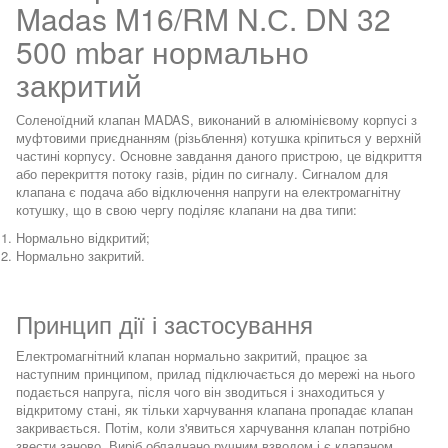
Madas M16/RM N.С. DN 32
500 mbar нормально
закритий
Соленоїдний клапан MADAS, виконаний в алюмінієвому корпусі з
муфтовими приєднанням (різьблення) котушка кріпиться у верхній
частині корпусу. Основне завдання даного пристрою, це відкриття
або перекриття потоку газів, рідин по сигналу. Сигналом для
клапана є подача або відключення напруги на електромагнітну
котушку, що в свою чергу поділяє клапани на два типи:
Нормально відкритий;
Нормально закритий.
Принцип дії і застосування
Електромагнітний клапан нормально закритий, працює за
наступним принципом, прилад підключається до мережі на нього
подається напруга, після чого він зводиться і знаходиться у
відкритому стані, як тільки харчування клапана пропадає клапан
закривається. Потім, коли з'явиться харчування клапан потрібно
звести заново. Виріб обладнано ручним взводом і є клапаном