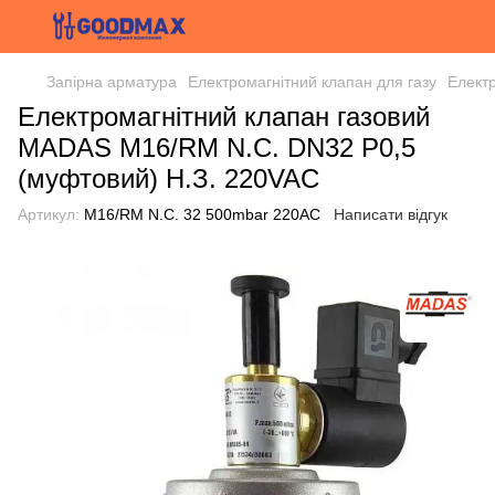
Запірна арматура
Електромагнітний клапан для газу
Елект
Електромагнітний клапан газовий
MADAS M16/RM N.C. DN32 Р0,5
(муфтовий) Н.З. 220VAC
Артикул:
M16/RM N.C. 32 500mbar 220AC
Написати відгук