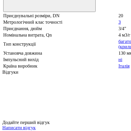
Приєднувальні розміри, DN
20
Метрологічний клас точності
З
Приєднання, дюйм
3/4"
Номінальна витрата, Qn
4 м3/г
багат
Тип конструкції
(криль
Установча довжина
130 м
Імпульсний вихід
ні
Країна виробник
Італія
Відгуки
Додайте перший відгук
Написати відгук