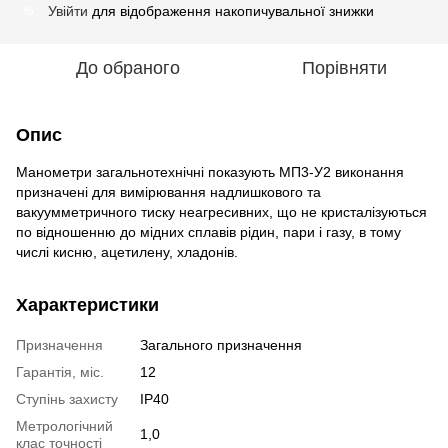
Увійти
для відображення накопичувальної знижки
%
До обраного
Порівняти
Опис
Манометри загальнотехнічні показують МП3-У2 виконання
призначені для вимірювання надлишкового та
вакуумметричного тиску неагресивних, що не кристалізуються
по відношенню до мідних сплавів рідин, пари і газу, в тому
числі кисню, ацетилену, хладонів.
Характеристики
Призначення
Загального призначення
Гарантія, міс.
12
Ступінь захисту
IP40
Метрологічний
1,0
клас точності