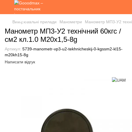
Вимірювальні прилади
Манометри
Манометр МП3-У2 техніч
Манометр МП3-У2 технічний 60кгс /
см2 кл.1.0 М20х1,5-8g
Артикул:
5739-manometr-vp3-u2-tekhnicheskij-0-kgssm2-kl15-
m20kh15-8g
Написати відгук