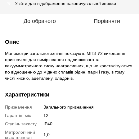
Увійти
для відображення накопичувальної знижки
%
До обраного
Порівняти
Опис
Манометри загальнотехнічні показують МП3-У2 виконання
призначені для вимірювання надлишкового та
вакуумметричного тиску неагресивних, що не кристалізуються
по відношенню до мідних сплавів рідин, пари і газу, в тому
числі кисню, ацетилену, хладонів.
Характеристики
Призначення
Загального призначення
Гарантія, міс.
12
Ступінь захисту
IP40
Метрологічний
1,0
клас точності