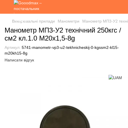
Вимірювальні прилади
Манометри
Манометр МП3-У2 техніч
Манометр МП3-У2 технічний 250кгс /
см2 кл.1.0 М20х1,5-8g
Артикул:
5741-manometr-vp3-u2-tekhnicheskij-0-kgssm2-kl15-
m20kh15-8g
Написати відгук