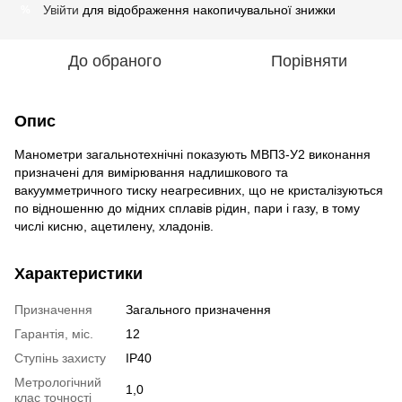
Увійти
для відображення накопичувальної знижки
%
До обраного
Порівняти
Опис
Манометри загальнотехнічні показують МВП3-У2 виконання
призначені для вимірювання надлишкового та
вакуумметричного тиску неагресивних, що не кристалізуються
по відношенню до мідних сплавів рідин, пари і газу, в тому
числі кисню, ацетилену, хладонів.
Характеристики
Призначення
Загального призначення
Гарантія, міс.
12
Ступінь захисту
IP40
Метрологічний
1,0
клас точності