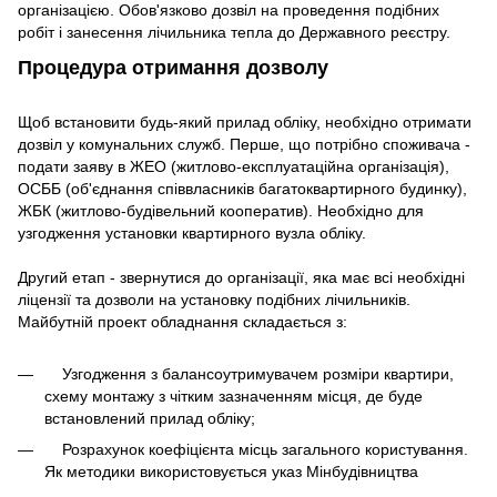
організацією. Обов'язково дозвіл на проведення подібних
робіт і занесення лічильника тепла до Державного реєстру.
Процедура отримання дозволу
Щоб встановити будь-який прилад обліку, необхідно отримати
дозвіл у комунальних служб. Перше, що потрібно споживача -
подати заяву в ЖЕО (житлово-експлуатаційна організація),
ОСББ (об'єднання співвласників багатоквартирного будинку),
ЖБК (житлово-будівельний кооператив). Необхідно для
узгодження установки квартирного вузла обліку.
Другий етап - звернутися до організації, яка має всі необхідні
ліцензії та дозволи на установку подібних лічильників.
Майбутній проект обладнання складається з:
Узгодження з балансоутримувачем розміри квартири,
схему монтажу з чітким зазначенням місця, де буде
встановлений прилад обліку;
Розрахунок коефіцієнта місць загального користування.
Як методики використовується указ Мінбудівництва